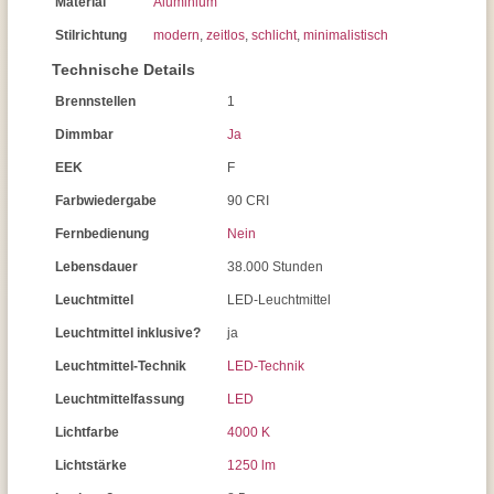
Material
Aluminium
Stilrichtung
modern
,
zeitlos
,
schlicht
,
minimalistisch
Technische Details
Brennstellen
1
Dimmbar
Ja
EEK
F
Farbwiedergabe
90 CRI
Fernbedienung
Nein
Lebensdauer
38.000 Stunden
Leuchtmittel
LED-Leuchtmittel
Leuchtmittel inklusive?
ja
Leuchtmittel-Technik
LED-Technik
Leuchtmittelfassung
LED
Lichtfarbe
4000 K
Lichtstärke
1250 lm