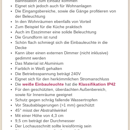
Bahnstation zum Einsatz kommen
Eignet sich jedoch auch für Wohnanlagen
Die Eingangsbereiche, sowie die Gänge profitieren von
der Beleuchtung
In den Wohnräumen ebenfalls von Vorteil
Zum Beispiel für die Küche praktisch
Auch im Esszimmer eine solide Beleuchtung
Die Grundform ist rund
Schön flach schmiegt sich die Einbauleuchte in die
Decke
Kann über einen externen Dimmer (nicht inklusive)
gedimmt werden
Das Material ist Aluminium
Farblich in Weiß gehalten
Die Betriebsspannung beträgt 240V
Eignet sich für den herkömmlichen Stromanschluss
Die
weiße Einbauleuchte
hat die
Klassifikation IP42
Für den geschützten, überdachten Außenbereich,
sowie für Innenräume geeignet
Schutz gegen schräg fallende Wassertropfen
Vor Staubablagerungen (>1 mm) geschützt
45° misst der Abstrahlwinkel
Mit einer Höhe von 4,3 cm
9,5 cm beträgt der Durchmesser
Der Lochausschnitt sollte kreisförmig sein