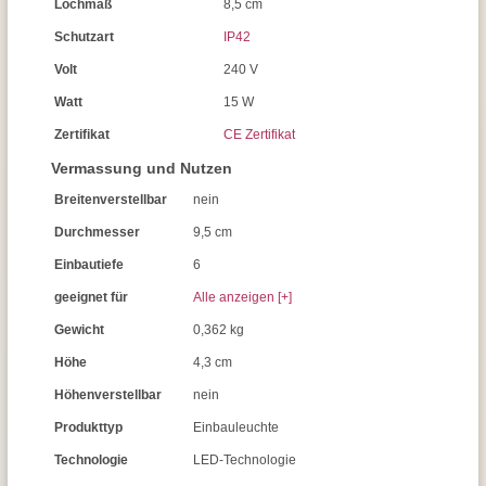
Lochmaß
8,5 cm
Schutzart
IP42
Volt
240 V
Watt
15 W
Zertifikat
CE Zertifikat
Vermassung und Nutzen
Breitenverstellbar
nein
Durchmesser
9,5 cm
Einbautiefe
6
geeignet für
Alle anzeigen [+]
Gewicht
0,362 kg
Höhe
4,3 cm
Höhenverstellbar
nein
Produkttyp
Einbauleuchte
Technologie
LED-Technologie