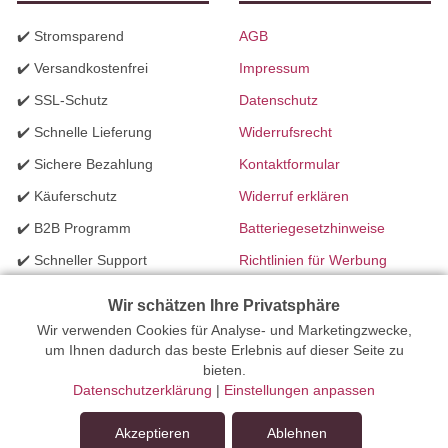
✔️ Stromsparend
AGB
✔️ Versandkostenfrei
Impressum
✔️ SSL-Schutz
Datenschutz
✔️ Schnelle Lieferung
Widerrufsrecht
✔️ Sichere Bezahlung
Kontaktformular
✔️ Käuferschutz
Widerruf erklären
✔️ B2B Programm
Batteriegesetzhinweise
✔️ Schneller Support
Richtlinien für Werbung
✔️ Mengenrabatte
Wir schätzen Ihre Privatsphäre
Wir verwenden Cookies für Analyse- und Marketingzwecke,
Ihr Onlinefachhandel für Beleuchtung seit 2012 | Erstellt mit
um Ihnen dadurch das beste Erlebnis auf dieser Seite zu
bieten.
peleides.io
Datenschutzerklärung
|
Einstellungen anpassen
Akzeptieren
Ablehnen
Dieses Produkt ist leider nicht mehr verfügbar.