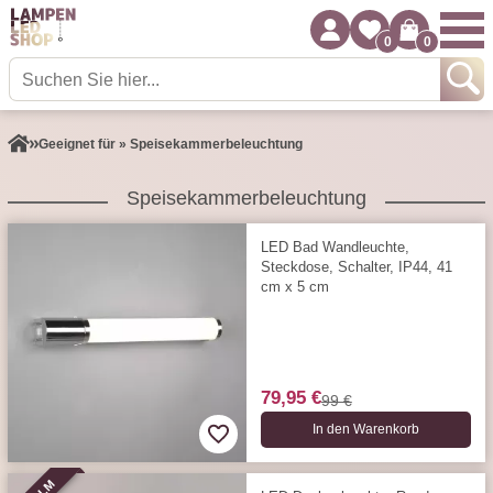
0
0
Geeignet für » Speisekammerbeleuchtung
Speisekammerbeleuchtung
LED Bad Wandleuchte,
Steckdose, Schalter, IP44, 41
cm x 5 cm
79,95 €
99 €
In den Warenkorb