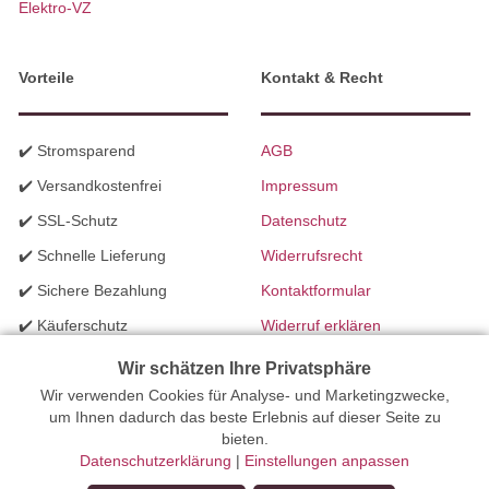
Elektro-VZ
Vorteile
Kontakt & Recht
✔️ Stromsparend
AGB
✔️ Versandkostenfrei
Impressum
✔️ SSL-Schutz
Datenschutz
✔️ Schnelle Lieferung
Widerrufsrecht
✔️ Sichere Bezahlung
Kontaktformular
✔️ Käuferschutz
Widerruf erklären
✔️ B2B Programm
Batteriegesetzhinweise
Wir schätzen Ihre Privatsphäre
✔️ Schneller Support
Wir verwenden Cookies für Analyse- und Marketingzwecke,
Richtlinien für Werbung
um Ihnen dadurch das beste Erlebnis auf dieser Seite zu
✔️ Mengenrabatte
bieten.
Datenschutzerklärung
|
Einstellungen anpassen