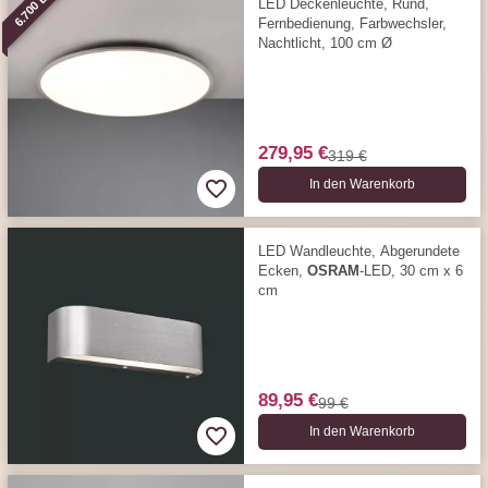
6.700 LM
LED Deckenleuchte, Rund,
Fernbedienung, Farbwechsler,
Nachtlicht, 100 cm Ø
279,95 €
319 €
In den Warenkorb
LED Wandleuchte, Abgerundete
Ecken,
OSRAM
-LED, 30 cm x 6
cm
89,95 €
99 €
In den Warenkorb