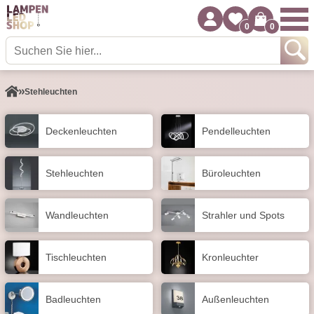
0
0
Stehleuchten
Decken­leuchten
Pendel­leuchten
Stehleuchten
Büroleuchten
Wand­leuchten
Strahler und Spots
Tisch­leuchten
Kronleuchter
Badleuchten
Außen­leuchten