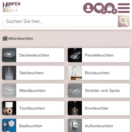
0
0
Büroleuchten
Decken­leuchten
Pendel­leuchten
Stehleuchten
Büroleuchten
Wand­leuchten
Strahler und Spots
Tisch­leuchten
Kronleuchter
Badleuchten
Außen­leuchten