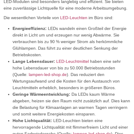
LED-Modulen sind besonders langlebig und effizient. Sie bieten
eine zuverlässige Lichtquelle für eine moderne Arbeitsumgebung.
Die wesentlichen Vorteile von
LED-Leuchten
im Büro sind:
Energieeffizienz:
LEDs wandeln einen Großteil der Energie
direkt in Licht um und erzeugen nur wenig Abwärme. Sie
verbrauchen bis zu 90 % weniger Strom als herkömmliche
Glühlampen. Das führt zu einer deutlichen Senkung der
Betriebskosten.
Lange Lebensdauer:
LED-Leuchtmittel
haben eine sehr
hohe Lebensdauer von bis zu 50.000 Betriebsstunden
(Quelle:
lampen-led-shop.de
). Das reduziert den
Wartungsaufwand und die Kosten für den Austausch von
Leuchtmitteln erheblich, besonders in größeren Büros.
Geringe Wärmeentwicklung:
Da LEDs kaum Wärme
abgeben, heizen sie den Raum nicht zusätzlich auf. Dies kann
die Belastung für Klimaanlagen an warmen Tagen verringern
und somit weitere Energiekosten einsparen.
Hohe Lichtqualität:
LED-Leuchten bieten eine
hervorragende Lichtqualität mit flimmerfreiem Licht und einer
guten Farbwiedergabe (Quelle:
lampen-led-shop.de
). Dies