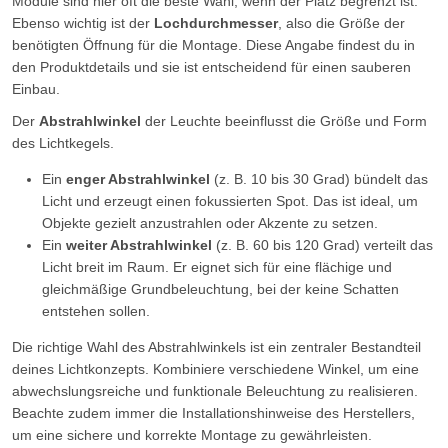
Module sind hier oft die beste Wahl, wenn der Platz begrenzt ist.
Ebenso wichtig ist der
Lochdurchmesser
, also die Größe der
benötigten Öffnung für die Montage. Diese Angabe findest du in
den Produktdetails und sie ist entscheidend für einen sauberen
Einbau.
Der
Abstrahlwinkel
der Leuchte beeinflusst die Größe und Form
des Lichtkegels.
Ein
enger Abstrahlwinkel
(z. B. 10 bis 30 Grad) bündelt das
Licht und erzeugt einen fokussierten Spot. Das ist ideal, um
Objekte gezielt anzustrahlen oder Akzente zu setzen.
Ein
weiter Abstrahlwinkel
(z. B. 60 bis 120 Grad) verteilt das
Licht breit im Raum. Er eignet sich für eine flächige und
gleichmäßige Grundbeleuchtung, bei der keine Schatten
entstehen sollen.
Die richtige Wahl des Abstrahlwinkels ist ein zentraler Bestandteil
deines Lichtkonzepts. Kombiniere verschiedene Winkel, um eine
abwechslungsreiche und funktionale Beleuchtung zu realisieren.
Beachte zudem immer die Installationshinweise des Herstellers,
um eine sichere und korrekte Montage zu gewährleisten.