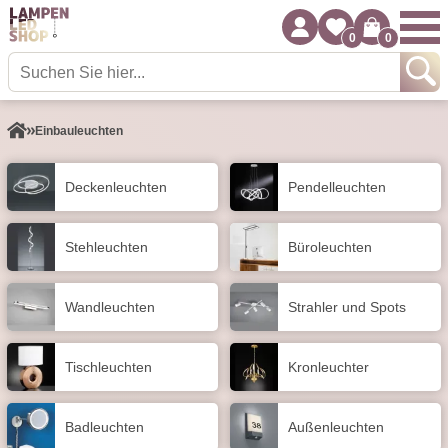
0
0
Einbauleuchten
Decken­leuchten
Pendel­leuchten
Stehleuchten
Büroleuchten
Wand­leuchten
Strahler und Spots
Tisch­leuchten
Kronleuchter
Badleuchten
Außen­leuchten