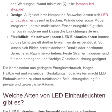
den Wartungsaufwand minimiert (Quelle:
lampen-led-
shop.de
).
Design
: Aufgrund ihrer kompakten Bauweise lassen sich
LED
Einbaustrahler
dezent in Decken, Wände oder sogar Möbel
integrieren. Ihr minimalistisches Erscheinungsbild fügt sich
nahtlos in moderne und klassische Einrichtungsstile ein.
Flexibilität
: Mit
schwenkbaren LED Einbauleuchten
kannst
du das Licht gezielt dorthin lenken, wo du es benötigst. So
lassen sich Bilder, architektonische Details oder bestimmte
Bereiche im Raum hervorheben. Feste Strahler hingegen sind
für eine homogene und flächige Grundbeleuchtung geeignet.
Die Kombination aus geringem Energieverbrauch, langer
Haltbarkeit und vielseitigen Gestaltungsmöglichkeiten macht LED
Einbauleuchten zu einer funktionalen Beleuchtungslösung für
private und gewerbliche Räume.
Welche Arten von LED Einbauleuchten
gibt es?
Die
LED Einbauleuchten-Auswahl
umfasst verschiedene