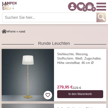
0
0
Form » rund
Runde Leuchten
Stehleuchte, Messing,
Stoffschirm, Weiß, Zugschalter,
Höhe verstellbar, 46 cm Ø
279,95 €
329 €
In den Warenkorb