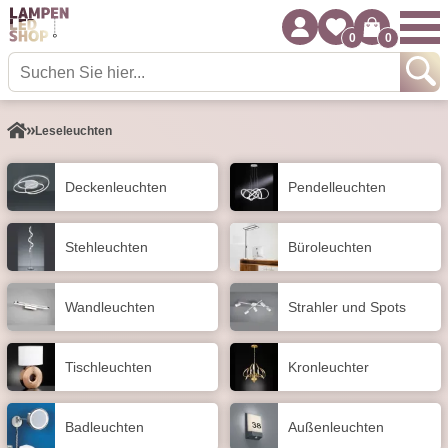
0
0
Leseleuchten
Decken­leuchten
Pendel­leuchten
Stehleuchten
Büroleuchten
Wand­leuchten
Strahler und Spots
Tisch­leuchten
Kronleuchter
Badleuchten
Außen­leuchten