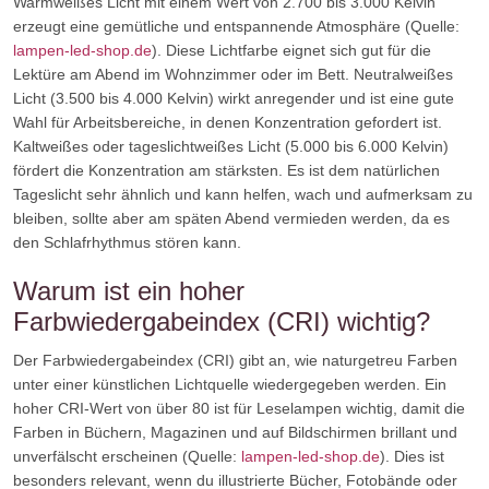
Warmweißes Licht mit einem Wert von 2.700 bis 3.000 Kelvin
erzeugt eine gemütliche und entspannende Atmosphäre (Quelle:
lampen-led-shop.de
). Diese Lichtfarbe eignet sich gut für die
Lektüre am Abend im Wohnzimmer oder im Bett. Neutralweißes
Licht (3.500 bis 4.000 Kelvin) wirkt anregender und ist eine gute
Wahl für Arbeitsbereiche, in denen Konzentration gefordert ist.
Kaltweißes oder tageslichtweißes Licht (5.000 bis 6.000 Kelvin)
fördert die Konzentration am stärksten. Es ist dem natürlichen
Tageslicht sehr ähnlich und kann helfen, wach und aufmerksam zu
bleiben, sollte aber am späten Abend vermieden werden, da es
den Schlafrhythmus stören kann.
Warum ist ein hoher
Farbwiedergabeindex (CRI) wichtig?
Der Farbwiedergabeindex (CRI) gibt an, wie naturgetreu Farben
unter einer künstlichen Lichtquelle wiedergegeben werden. Ein
hoher CRI-Wert von über 80 ist für Leselampen wichtig, damit die
Farben in Büchern, Magazinen und auf Bildschirmen brillant und
unverfälscht erscheinen (Quelle:
lampen-led-shop.de
). Dies ist
besonders relevant, wenn du illustrierte Bücher, Fotobände oder