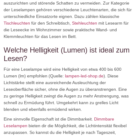
auszurichten und störende Schatten zu vermeiden. Zur Kategorie
der Leselampen gehören verschiedene Leuchtenarten, die sich für
unterschiedliche Einsatzorte eignen. Dazu zählen klassische
Tischleuchten
für den Schreibtisch,
Stehleuchten
mit Lesearm für
die Leseecke im Wohnzimmer sowie praktische Wand- und
Klemmleuchten für das Lesen im Bett.
Welche Helligkeit (Lumen) ist ideal zum
Lesen?
Für eine Leselampe wird eine Helligkeit von etwa 400 bis 600
Lumen (lm) empfohlen (Quelle:
lampen-led-shop.de
). Diese
Lichtstärke stellt eine ausreichende Ausleuchtung der
Leseoberfläche sicher, ohne die Augen zu überanstrengen. Eine
zu geringe Helligkeit zwingt die Augen zu mehr Anstrengung, was
schnell zu Ermüdung führt. Umgekehrt kann zu grelles Licht
blenden und ebenfalls ermüdend wirken.
Eine sinnvolle Eigenschaft ist die Dimmbarkeit.
Dimmbare
Leselampen
bieten dir die Möglichkeit, die Lichtintensität flexibel
anzupassen. So kannst du die Helligkeit je nach Tageszeit,