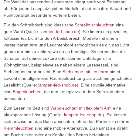
Die Wahl der passenden Leselampe hängt stark vom Einsatzort
ab. Für jeden Leseplatz gibt es Modelle, die durch ihre Bauart und
Funktionalität besondere Vorteile bieten.
Für den Schreibtisch sind klassische
Schreibtischleuchten
eine
gute Wahl (Quelle:
lampen-led-shop.de
). Sie liefern ein gezieltes,
fokussiertes Licht für den Arbeitsbereich. Modelle mit einem
verstellbaren Arm und Leuchtenkopf ermöglichen es dir, das Licht
genau dorthin zu lenken, wo du es benötigst. So vermeidest du
Schatten auf deiner Lektüre oder deinen Unterlagen. Im
Wohnzimmer, beispielsweise neben einem Lesesessel, sind
Stehlampen sehr beliebt. Eine
Stehlampe mit Lesearm
bietet
sowohl eine allgemeine Raumbeleuchtung als auch ein gerichtetes
Leselicht (Quelle:
lampen-led-shop.de
). Eine stilvolle Alternative
sind
Bogenleuchten
, die den Leseplatz auf dem Sofa von oben
beleuchten.
Zum Lesen im Bett sind
Wandleuchten mit flexiblem Arm
eine
platzsparende Lösung (Quelle:
lampen-led-shop.de
). Sie lassen
sich präzise auf das Buch ausrichten, ohne den Partner zu stören.
Klemmleuchten
sind eine mobile Alternative. Du kannst sie direkt
am Buchrücken oder am Kopfteil des Bettes befestigen.