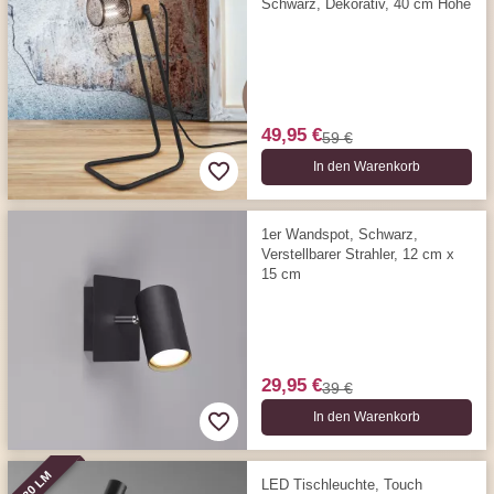
Schwarz, Dekorativ, 40 cm Höhe
49,95 €
59 €
In den Warenkorb
1er Wandspot, Schwarz,
Verstellbarer Strahler, 12 cm x
15 cm
29,95 €
39 €
In den Warenkorb
730 LM
LED Tischleuchte, Touch