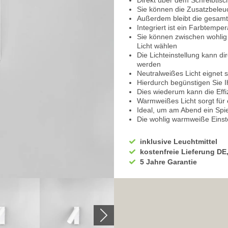
Direkt über dem Schreibtisch
Sie können die Zusatzbeleuc
Außerdem bleibt die gesamte
Integriert ist ein Farbtemp
Sie können zwischen wohl
Licht wählen
Die Lichteinstellung kann di
werden
Neutralweißes Licht eignet
Hierdurch begünstigen Sie 
Dies wiederum kann die Effi
Warmweißes Licht sorgt für
Ideal, um am Abend ein Spie
Die wohlig warmweiße Einst
Zusätzlich ist ein Switch Dim
In 3 Stufen können Sie die He
inklusive Leuchtmittel
Einfache Bedienung über d
kostenfreie Lieferung DE
100% volle Leuchtkraft durc
5 Jahre Garantie
Ideal zum Arbeiten und Les
In der Küche über der Arbeit
Durch aus- und sofort wiede
Für eine gemütliche Atmos
Bei einem Glas Wein eine s
Schalten Sie noch einmal da
Intensität auf 25%