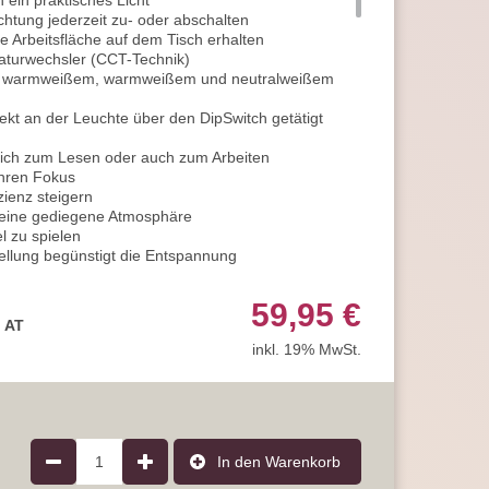
 ein praktisches Licht
htung jederzeit zu- oder abschalten
 Arbeitsfläche auf dem Tisch erhalten
eraturwechsler (CCT-Technik)
ig warmweißem, warmweißem und neutralweißem
rekt an der Leuchte über den DipSwitch getätigt
 sich zum Lesen oder auch zum Arbeiten
Ihren Fokus
zienz steigern
 eine gediegene Atmosphäre
l zu spielen
ellung begünstigt die Entspannung
mer integriert
lligkeit variieren
59,95 €
en normalen Wandschalter
, AT
h das erste Anschalten
inkl. 19% MwSt.
en
sfläche ebenfalls von Vorteil
r anschalten wird die Helligkeit auf 50% gedimmt
phäre am Abend
chöne Lichtbegleitung
s Licht aus und gleich wieder an dämpfen Sie die
1
In den Warenkorb