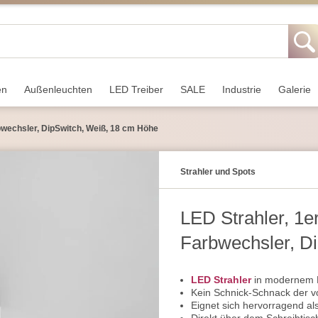
en
Außen­leuchten
LED Treiber
SALE
Industrie
Galerie
bwechsler, DipSwitch, Weiß, 18 cm Höhe
Strahler und Spots
LED Strahler, 1e
Farbwechsler, D
LED Strahler
in modernem Mi
Kein Schnick-Schnack der v
Eignet sich hervorragend al