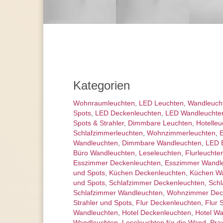
Kategorien
Wohnraum­leuchten
,
LED Leuchten
,
Wand­leuch
Spots
,
LED Deckenleuchten
,
LED Wandleuchte
Spots & Strahler
,
Dimmbare Leuchten
,
Hotelleu
Schlafzimmer­leuchten
,
Wohnzimmer­leuchten
,
E
Wandleuchten
,
Dimmbare Wandleuchten
,
LED B
Büro Wandleuchten
,
Leseleuchten
,
Flurleuchte
Esszimmer Deckenleuchten
,
Esszimmer Wandl
und Spots
,
Küchen Deckenleuchten
,
Küchen W
und Spots
,
Schlafzimmer Deckenleuchten
,
Schl
Schlafzimmer Wandleuchten
,
Wohnzimmer Dec
Strahler und Spots
,
Flur Deckenleuchten
,
Flur 
Wandleuchten
,
Hotel Deckenleuchten
,
Hotel W
Wandleuchten
,
Leseleuchten für die Wand
,
Pra