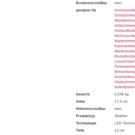
Breitenverstellbar
nein
geeignet für
Innenraumb
Schlafzimme
Wandbeleuc
Hotelzimme
Homeoffice
Wohnraumbe
Wartezimme
Kammerbele
Warteraumb
Rezeptionb
Lesezimmer
Ferienwohn
Behandlung
Innenbeleu
Gästezimme
Aufenthalts
Gewicht
0,546 kg
Höhe
17,5 cm
Höhenverstellbar
nein
Produkttyp
Strahler
Technologie
LED-Techno
Tiefe
13 cm