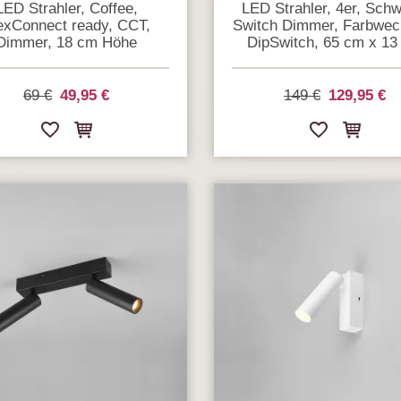
LED Strahler, Coffee,
LED Strahler, 4er, Schw
exConnect ready, CCT,
Switch Dimmer, Farbwech
Dimmer, 18 cm Höhe
DipSwitch, 65 cm x 13
69 €
49,95 €
149 €
129,95 €