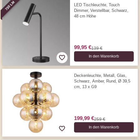
730 LM
LED Tischleuchte, Touch
Dimmer, Verstellbar, Schwarz,
48 cm Höhe
99,95 €
139 €
In den Warenkorb
Deckenleuchte, Metall, Glas,
Schwarz, Amber, Rund, Ø 39,5
cm, 13 x G9
199,99 €
259 €
In den Warenkorb