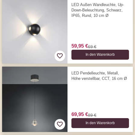
LED Außen Wandleuchte, Up-
Down-Beleuchtung, Schwarz,
IP65, Rund, 10 cm Ø
59,95 €
69 €
In den Warenkorb
LED Pendelleuchte, Metall,
Höhe verstellbar, CCT, 16 cm Ø
69,95 €
89 €
In den Warenkorb