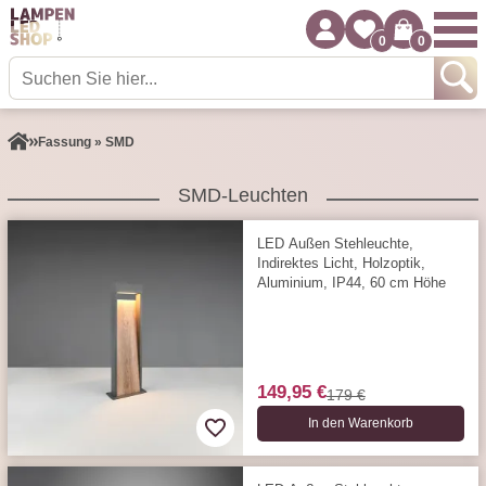
0
0
Fassung » SMD
SMD-Leuchten
LED Außen Stehleuchte,
Indirektes Licht, Holzoptik,
Aluminium, IP44, 60 cm Höhe
149,95 €
179 €
In den Warenkorb