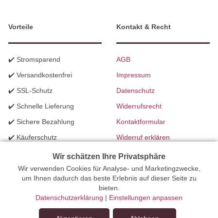
Vorteile
Kontakt & Recht
✔️ Stromsparend
AGB
✔️ Versandkostenfrei
Impressum
✔️ SSL-Schutz
Datenschutz
✔️ Schnelle Lieferung
Widerrufsrecht
✔️ Sichere Bezahlung
Kontaktformular
✔️ Käuferschutz
Widerruf erklären
✔️ B2B Programm
Batteriegesetzhinweise
Wir schätzen Ihre Privatsphäre
✔️ Schneller Support
Wir verwenden Cookies für Analyse- und Marketingzwecke,
Richtlinien für Werbung
um Ihnen dadurch das beste Erlebnis auf dieser Seite zu
✔️ Mengenrabatte
bieten.
Datenschutzerklärung
|
Einstellungen anpassen
Ihr Onlinefachhandel für Beleuchtung seit 2012 | Erstellt mit