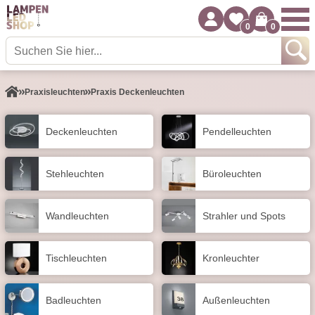
0
0
Praxisleuchten
Praxis Deckenleuchten
Decken­leuchten
Pendel­leuchten
Stehleuchten
Büroleuchten
Wand­leuchten
Strahler und Spots
Tisch­leuchten
Kronleuchter
Badleuchten
Außen­leuchten