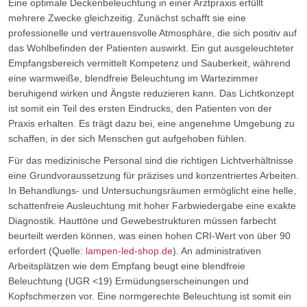
Eine optimale Deckenbeleuchtung in einer Arztpraxis erfüllt
mehrere Zwecke gleichzeitig. Zunächst schafft sie eine
professionelle und vertrauensvolle Atmosphäre, die sich positiv auf
das Wohlbefinden der Patienten auswirkt. Ein gut ausgeleuchteter
Empfangsbereich vermittelt Kompetenz und Sauberkeit, während
eine warmweiße, blendfreie Beleuchtung im Wartezimmer
beruhigend wirken und Ängste reduzieren kann. Das Lichtkonzept
ist somit ein Teil des ersten Eindrucks, den Patienten von der
Praxis erhalten. Es trägt dazu bei, eine angenehme Umgebung zu
schaffen, in der sich Menschen gut aufgehoben fühlen.
Für das medizinische Personal sind die richtigen Lichtverhältnisse
eine Grundvoraussetzung für präzises und konzentriertes Arbeiten.
In Behandlungs- und Untersuchungsräumen ermöglicht eine helle,
schattenfreie Ausleuchtung mit hoher Farbwiedergabe eine exakte
Diagnostik. Hauttöne und Gewebestrukturen müssen farbecht
beurteilt werden können, was einen hohen CRI-Wert von über 90
erfordert (Quelle:
lampen-led-shop.de
). An administrativen
Arbeitsplätzen wie dem Empfang beugt eine blendfreie
Beleuchtung (UGR <19) Ermüdungserscheinungen und
Kopfschmerzen vor. Eine normgerechte Beleuchtung ist somit ein