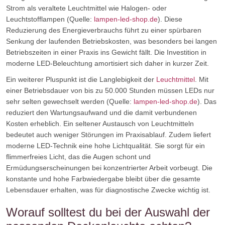
Strom als veraltete Leuchtmittel wie Halogen- oder
Leuchtstofflampen (Quelle:
lampen-led-shop.de
). Diese
Reduzierung des Energieverbrauchs führt zu einer spürbaren
Senkung der laufenden Betriebskosten, was besonders bei langen
Betriebszeiten in einer Praxis ins Gewicht fällt. Die Investition in
moderne LED-Beleuchtung amortisiert sich daher in kurzer Zeit.
Ein weiterer Pluspunkt ist die Langlebigkeit der
Leuchtmittel
. Mit
einer Betriebsdauer von bis zu 50.000 Stunden müssen LEDs nur
sehr selten gewechselt werden (Quelle:
lampen-led-shop.de
). Das
reduziert den Wartungsaufwand und die damit verbundenen
Kosten erheblich. Ein seltener Austausch von Leuchtmitteln
bedeutet auch weniger Störungen im Praxisablauf. Zudem liefert
moderne LED-Technik eine hohe Lichtqualität. Sie sorgt für ein
flimmerfreies Licht, das die Augen schont und
Ermüdungserscheinungen bei konzentrierter Arbeit vorbeugt. Die
konstante und hohe Farbwiedergabe bleibt über die gesamte
Lebensdauer erhalten, was für diagnostische Zwecke wichtig ist.
Worauf solltest du bei der Auswahl der