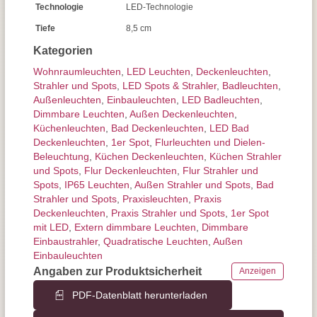
Technologie
LED-Technologie
Tiefe
8,5 cm
Kategorien
Wohnraum­leuchten
,
LED Leuchten
,
Decken­leuchten
,
Strahler und Spots
,
LED Spots & Strahler
,
Badleuchten
,
Außen­leuchten
,
Einbauleuchten
,
LED Badleuchten
,
Dimmbare Leuchten
,
Außen Deckenleuchten
,
Küchenleuchten
,
Bad Deckenleuchten
,
LED Bad
Deckenleuchten
,
1er Spot
,
Flurleuchten und Dielen-
Beleuchtung
,
Küchen Deckenleuchten
,
Küchen Strahler
und Spots
,
Flur Deckenleuchten
,
Flur Strahler und
Spots
,
IP65 Leuchten
,
Außen Strahler und Spots
,
Bad
Strahler und Spots
,
Praxisleuchten
,
Praxis
Deckenleuchten
,
Praxis Strahler und Spots
,
1er Spot
mit LED
,
Extern dimmbare Leuchten
,
Dimmbare
Einbaustrahler
,
Quadratische Leuchten
,
Außen
Einbauleuchten
Angaben zur Produktsicherheit
Anzeigen
PDF-Datenblatt herunterladen