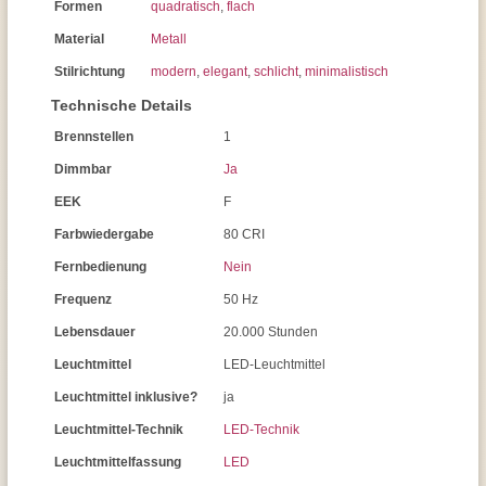
Formen
quadratisch
,
flach
Material
Metall
Stilrichtung
modern
,
elegant
,
schlicht
,
minimalistisch
Technische Details
Brennstellen
1
Dimmbar
Ja
EEK
F
Farbwiedergabe
80 CRI
Fernbedienung
Nein
Frequenz
50 Hz
Lebensdauer
20.000 Stunden
Leuchtmittel
LED-Leuchtmittel
Leuchtmittel inklusive?
ja
Leuchtmittel-Technik
LED-Technik
Leuchtmittelfassung
LED