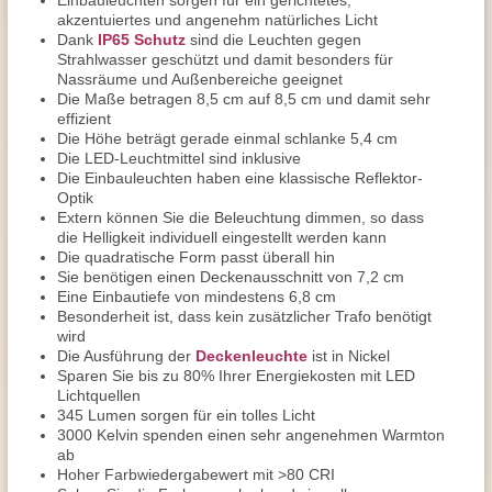
Einbauleuchten sorgen für ein gerichtetes,
akzentuiertes und angenehm natürliches Licht
Dank
IP65 Schutz
sind die Leuchten gegen
Strahlwasser geschützt und damit besonders für
Nassräume und Außenbereiche geeignet
Die Maße betragen 8,5 cm auf 8,5 cm und damit sehr
effizient
Die Höhe beträgt gerade einmal schlanke 5,4 cm
Die LED-Leuchtmittel sind inklusive
Die Einbauleuchten haben eine klassische Reflektor-
Optik
Extern können Sie die Beleuchtung dimmen, so dass
die Helligkeit individuell eingestellt werden kann
Die quadratische Form passt überall hin
Sie benötigen einen Deckenausschnitt von 7,2 cm
Eine Einbautiefe von mindestens 6,8 cm
Besonderheit ist, dass kein zusätzlicher Trafo benötigt
wird
Die Ausführung der
Deckenleuchte
ist in Nickel
Sparen Sie bis zu 80% Ihrer Energiekosten mit LED
Lichtquellen
345 Lumen sorgen für ein tolles Licht
3000 Kelvin spenden einen sehr angenehmen Warmton
ab
Hoher Farbwiedergabewert mit >80 CRI