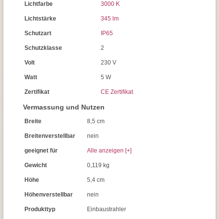
Lichtfarbe
3000 K
Lichtstärke
345 lm
Schutzart
IP65
Schutzklasse
2
Volt
230 V
Watt
5 W
Zertifikat
CE Zertifikat
Vermassung und Nutzen
Breite
8,5 cm
Breitenverstellbar
nein
geeignet für
Alle anzeigen [+]
Gewicht
0,119 kg
Höhe
5,4 cm
Höhenverstellbar
nein
Produkttyp
Einbaustrahler