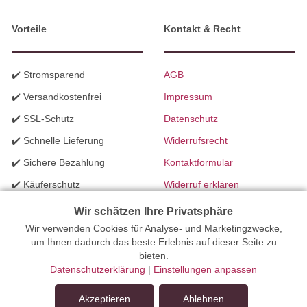
Vorteile
Kontakt & Recht
✔️ Stromsparend
AGB
✔️ Versandkostenfrei
Impressum
✔️ SSL-Schutz
Datenschutz
✔️ Schnelle Lieferung
Widerrufsrecht
✔️ Sichere Bezahlung
Kontaktformular
✔️ Käuferschutz
Widerruf erklären
✔️ B2B Programm
Batteriegesetzhinweise
Wir schätzen Ihre Privatsphäre
✔️ Schneller Support
Wir verwenden Cookies für Analyse- und Marketingzwecke,
Richtlinien für Werbung
um Ihnen dadurch das beste Erlebnis auf dieser Seite zu
✔️ Mengenrabatte
bieten.
Datenschutzerklärung
|
Einstellungen anpassen
Ihr Onlinefachhandel für Beleuchtung seit 2012 | Erstellt mit
Akzeptieren
Ablehnen