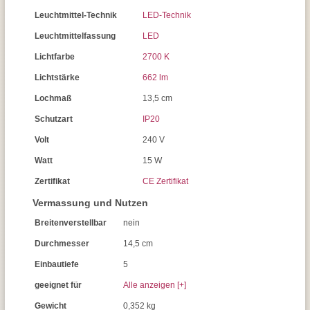
Leuchtmittel-Technik
LED-Technik
Leuchtmittelfassung
LED
Lichtfarbe
2700 K
Lichtstärke
662 lm
Lochmaß
13,5 cm
Schutzart
IP20
Volt
240 V
Watt
15 W
Zertifikat
CE Zertifikat
Vermassung und Nutzen
Breitenverstellbar
nein
Durchmesser
14,5 cm
Einbautiefe
5
geeignet für
Alle anzeigen [+]
Gewicht
0,352 kg