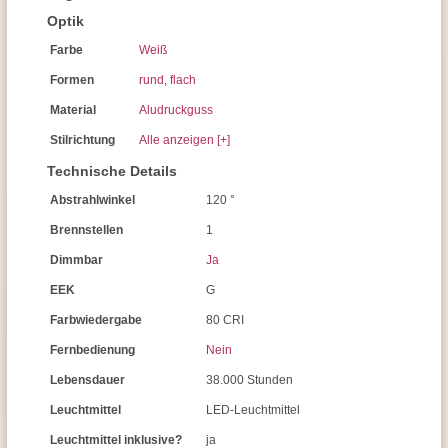
Optik
Farbe
Weiß
Formen
rund
,
flach
Material
Aludruckguss
Stilrichtung
Alle anzeigen [+]
Technische Details
Abstrahlwinkel
120 °
Brennstellen
1
Dimmbar
Ja
EEK
G
Farbwiedergabe
80 CRI
Fernbedienung
Nein
Lebensdauer
38.000 Stunden
Leuchtmittel
LED-Leuchtmittel
Leuchtmittel inklusive?
ja