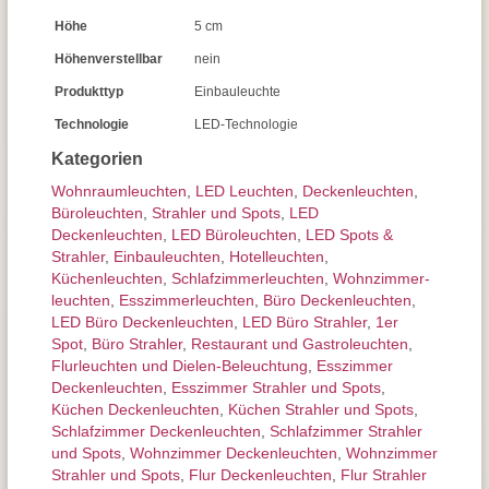
Höhe
5 cm
Höhenverstellbar
nein
Produkttyp
Einbauleuchte
Technologie
LED-Technologie
Kategorien
Wohnraum­leuchten
,
LED Leuchten
,
Decken­leuchten
,
Büroleuchten
,
Strahler und Spots
,
LED
Deckenleuchten
,
LED Büroleuchten
,
LED Spots &
Strahler
,
Einbauleuchten
,
Hotelleuchten
,
Küchenleuchten
,
Schlafzimmer­leuchten
,
Wohnzimmer­
leuchten
,
Esszimmer­­leuchten
,
Büro Deckenleuchten
,
LED Büro Deckenleuchten
,
LED Büro Strahler
,
1er
Spot
,
Büro Strahler
,
Restaurant und Gastroleuchten
,
Flurleuchten und Dielen-Beleuchtung
,
Esszimmer
Deckenleuchten
,
Esszimmer Strahler und Spots
,
Küchen Deckenleuchten
,
Küchen Strahler und Spots
,
Schlafzimmer Deckenleuchten
,
Schlafzimmer Strahler
und Spots
,
Wohnzimmer Deckenleuchten
,
Wohnzimmer
Strahler und Spots
,
Flur Deckenleuchten
,
Flur Strahler