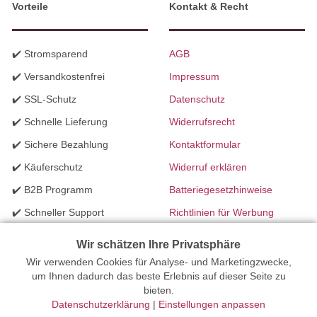
Vorteile
Kontakt & Recht
✔️ Stromsparend
AGB
✔️ Versandkostenfrei
Impressum
✔️ SSL-Schutz
Datenschutz
✔️ Schnelle Lieferung
Widerrufsrecht
✔️ Sichere Bezahlung
Kontaktformular
✔️ Käuferschutz
Widerruf erklären
✔️ B2B Programm
Batteriegesetzhinweise
✔️ Schneller Support
Richtlinien für Werbung
✔️ Mengenrabatte
Wir schätzen Ihre Privatsphäre
Wir verwenden Cookies für Analyse- und Marketingzwecke,
Ihr Onlinefachhandel für Beleuchtung seit 2012 | Erstellt mit
um Ihnen dadurch das beste Erlebnis auf dieser Seite zu
bieten.
peleides.io
Datenschutzerklärung
|
Einstellungen anpassen