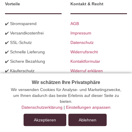
Vorteile
Kontakt & Recht
✔️ Stromsparend
AGB
✔️ Versandkostenfrei
Impressum
✔️ SSL-Schutz
Datenschutz
✔️ Schnelle Lieferung
Widerrufsrecht
✔️ Sichere Bezahlung
Kontaktformular
✔️ Käuferschutz
Widerruf erklären
✔️ B2B Programm
Batteriegesetzhinweise
Wir schätzen Ihre Privatsphäre
✔️ Schneller Support
Wir verwenden Cookies für Analyse- und Marketingzwecke,
Richtlinien für Werbung
um Ihnen dadurch das beste Erlebnis auf dieser Seite zu
✔️ Mengenrabatte
bieten.
Datenschutzerklärung
|
Einstellungen anpassen
Ihr Onlinefachhandel für Beleuchtung seit 2012 | Erstellt mit
Akzeptieren
Ablehnen
peleides.io