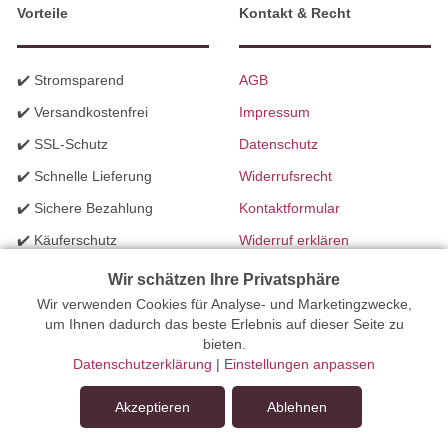
Vorteile
Kontakt & Recht
✔️ Stromsparend
AGB
✔️ Versandkostenfrei
Impressum
✔️ SSL-Schutz
Datenschutz
✔️ Schnelle Lieferung
Widerrufsrecht
✔️ Sichere Bezahlung
Kontaktformular
✔️ Käuferschutz
Widerruf erklären
✔️ B2B Programm
Batteriegesetzhinweise
Wir schätzen Ihre Privatsphäre
✔️ Schneller Support
Wir verwenden Cookies für Analyse- und Marketingzwecke,
Richtlinien für Werbung
um Ihnen dadurch das beste Erlebnis auf dieser Seite zu
✔️ Mengenrabatte
bieten.
Datenschutzerklärung
|
Einstellungen anpassen
Ihr Onlinefachhandel für Beleuchtung seit 2012 | Erstellt mit
Akzeptieren
Ablehnen
peleides.io