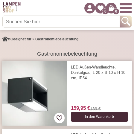
0
0
Geeignet für » Gastronomiebeleuchtung
Gastronomiebeleuchtung
LED Außen-Wandleuchte,
Dunkelgrau, L 20 x B 10 x H 10
cm, IP54
159,95 €
189 €
In den Warenkorb