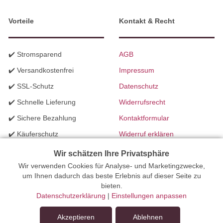
Vorteile
Kontakt & Recht
✔️ Stromsparend
AGB
✔️ Versandkostenfrei
Impressum
✔️ SSL-Schutz
Datenschutz
✔️ Schnelle Lieferung
Widerrufsrecht
✔️ Sichere Bezahlung
Kontaktformular
✔️ Käuferschutz
Widerruf erklären
✔️ B2B Programm
Batteriegesetzhinweise
Wir schätzen Ihre Privatsphäre
✔️ Schneller Support
Wir verwenden Cookies für Analyse- und Marketingzwecke,
Richtlinien für Werbung
um Ihnen dadurch das beste Erlebnis auf dieser Seite zu
✔️ Mengenrabatte
bieten.
Datenschutzerklärung
|
Einstellungen anpassen
Ihr Onlinefachhandel für Beleuchtung seit 2012 | Erstellt mit
Akzeptieren
Ablehnen