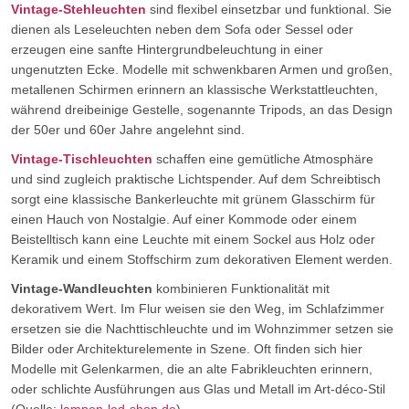
Vintage-Stehleuchten
sind flexibel einsetzbar und funktional. Sie
dienen als Leseleuchten neben dem Sofa oder Sessel oder
erzeugen eine sanfte Hintergrundbeleuchtung in einer
ungenutzten Ecke. Modelle mit schwenkbaren Armen und großen,
metallenen Schirmen erinnern an klassische Werkstattleuchten,
während dreibeinige Gestelle, sogenannte Tripods, an das Design
der 50er und 60er Jahre angelehnt sind.
Vintage-Tischleuchten
schaffen eine gemütliche Atmosphäre
und sind zugleich praktische Lichtspender. Auf dem Schreibtisch
sorgt eine klassische Bankerleuchte mit grünem Glasschirm für
einen Hauch von Nostalgie. Auf einer Kommode oder einem
Beistelltisch kann eine Leuchte mit einem Sockel aus Holz oder
Keramik und einem Stoffschirm zum dekorativen Element werden.
Vintage-Wandleuchten
kombinieren Funktionalität mit
dekorativem Wert. Im Flur weisen sie den Weg, im Schlafzimmer
ersetzen sie die Nachttischleuchte und im Wohnzimmer setzen sie
Bilder oder Architekturelemente in Szene. Oft finden sich hier
Modelle mit Gelenkarmen, die an alte Fabrikleuchten erinnern,
oder schlichte Ausführungen aus Glas und Metall im Art-déco-Stil