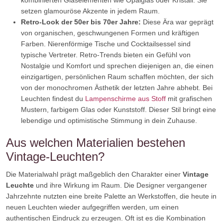
kombinierten Glaselementen wie Opalglas oder Kristall. Sie
setzen glamouröse Akzente in jedem Raum.
Retro-Look der 50er bis 70er Jahre:
Diese Ära war geprägt
von organischen, geschwungenen Formen und kräftigen
Farben. Nierenförmige Tische und Cocktailsessel sind
typische Vertreter. Retro-Trends bieten ein Gefühl von
Nostalgie und Komfort und sprechen diejenigen an, die einen
einzigartigen, persönlichen Raum schaffen möchten, der sich
von der monochromen Ästhetik der letzten Jahre abhebt. Bei
Leuchten findest du
Lampenschirme aus Stoff
mit grafischen
Mustern, farbigem Glas oder Kunststoff. Dieser Stil bringt eine
lebendige und optimistische Stimmung in dein Zuhause.
Aus welchen Materialien bestehen
Vintage-Leuchten?
Die Materialwahl prägt maßgeblich den Charakter einer
Vintage
Leuchte
und ihre Wirkung im Raum. Die Designer vergangener
Jahrzehnte nutzten eine breite Palette an Werkstoffen, die heute in
neuen Leuchten wieder aufgegriffen werden, um einen
authentischen Eindruck zu erzeugen. Oft ist es die Kombination