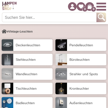
0
0
Vintage-Leuchten
Decken­leuchten
Pendel­leuchten
Stehleuchten
Büroleuchten
Wand­leuchten
Strahler und Spots
Tisch­leuchten
Kronleuchter
Badleuchten
Außen­leuchten