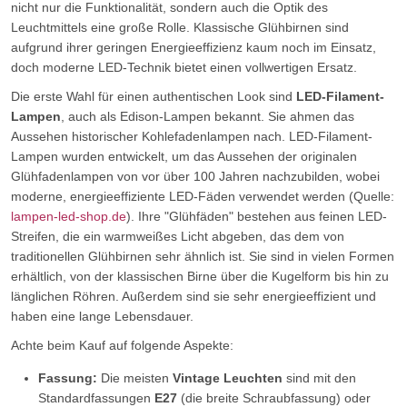
nicht nur die Funktionalität, sondern auch die Optik des
Leuchtmittels eine große Rolle. Klassische Glühbirnen sind
aufgrund ihrer geringen Energieeffizienz kaum noch im Einsatz,
doch moderne LED-Technik bietet einen vollwertigen Ersatz.
Die erste Wahl für einen authentischen Look sind
LED-Filament-
Lampen
, auch als Edison-Lampen bekannt. Sie ahmen das
Aussehen historischer Kohlefadenlampen nach. LED-Filament-
Lampen wurden entwickelt, um das Aussehen der originalen
Glühfadenlampen von vor über 100 Jahren nachzubilden, wobei
moderne, energieeffiziente LED-Fäden verwendet werden (Quelle:
lampen-led-shop.de
). Ihre "Glühfäden" bestehen aus feinen LED-
Streifen, die ein warmweißes Licht abgeben, das dem von
traditionellen Glühbirnen sehr ähnlich ist. Sie sind in vielen Formen
erhältlich, von der klassischen Birne über die Kugelform bis hin zu
länglichen Röhren. Außerdem sind sie sehr energieeffizient und
haben eine lange Lebensdauer.
Achte beim Kauf auf folgende Aspekte:
Fassung:
Die meisten
Vintage Leuchten
sind mit den
Standardfassungen
E27
(die breite Schraubfassung) oder