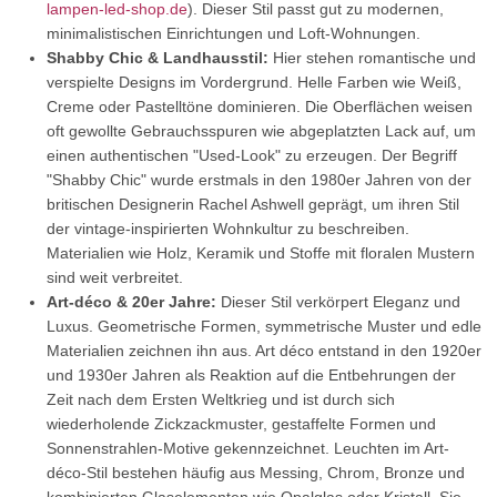
lampen-led-shop.de
). Dieser Stil passt gut zu modernen,
minimalistischen Einrichtungen und Loft-Wohnungen.
Shabby Chic & Landhausstil:
Hier stehen romantische und
verspielte Designs im Vordergrund. Helle Farben wie Weiß,
Creme oder Pastelltöne dominieren. Die Oberflächen weisen
oft gewollte Gebrauchsspuren wie abgeplatzten Lack auf, um
einen authentischen "Used-Look" zu erzeugen. Der Begriff
"Shabby Chic" wurde erstmals in den 1980er Jahren von der
britischen Designerin Rachel Ashwell geprägt, um ihren Stil
der vintage-inspirierten Wohnkultur zu beschreiben.
Materialien wie Holz, Keramik und Stoffe mit floralen Mustern
sind weit verbreitet.
Art-déco & 20er Jahre:
Dieser Stil verkörpert Eleganz und
Luxus. Geometrische Formen, symmetrische Muster und edle
Materialien zeichnen ihn aus. Art déco entstand in den 1920er
und 1930er Jahren als Reaktion auf die Entbehrungen der
Zeit nach dem Ersten Weltkrieg und ist durch sich
wiederholende Zickzackmuster, gestaffelte Formen und
Sonnenstrahlen-Motive gekennzeichnet. Leuchten im Art-
déco-Stil bestehen häufig aus Messing, Chrom, Bronze und