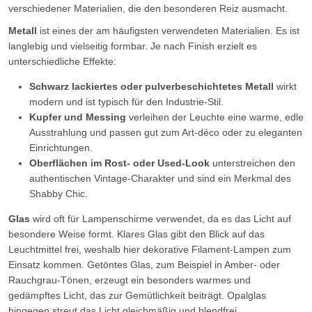
verschiedener Materialien, die den besonderen Reiz ausmacht.
Metall
ist eines der am häufigsten verwendeten Materialien. Es ist
langlebig und vielseitig formbar. Je nach Finish erzielt es
unterschiedliche Effekte:
Schwarz lackiertes oder pulverbeschichtetes Metall
wirkt
modern und ist typisch für den Industrie-Stil.
Kupfer und Messing
verleihen der Leuchte eine warme, edle
Ausstrahlung und passen gut zum Art-déco oder zu eleganten
Einrichtungen.
Oberflächen im Rost- oder Used-Look
unterstreichen den
authentischen Vintage-Charakter und sind ein Merkmal des
Shabby Chic.
Glas
wird oft für Lampenschirme verwendet, da es das Licht auf
besondere Weise formt. Klares Glas gibt den Blick auf das
Leuchtmittel frei, weshalb hier dekorative Filament-Lampen zum
Einsatz kommen. Getöntes Glas, zum Beispiel in Amber- oder
Rauchgrau-Tönen, erzeugt ein besonders warmes und
gedämpftes Licht, das zur Gemütlichkeit beiträgt. Opalglas
hingegen streut das Licht gleichmäßig und blendfrei.