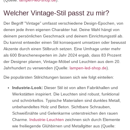
(Quelle:
lampen-led-shop.de
).
Welcher Vintage-Stil passt zu mir?
Der Begriff "Vintage" umfasst verschiedene Design-Epochen, von
denen jede ihren eigenen Charakter hat. Deine Wahl hängt von
deinem persönlichen Geschmack und deinem Einrichtungsstil ab.
Du kannst entweder einen Stil konsequent umsetzen oder bewusst
Akzente durch einen Stilbruch setzen. Eine Umfrage unter mehr
als 600 Branchenexperten im Jahr 2024 ergab, dass 83 Prozent
der Designer planen, Vintage-Möbel und Leuchten aus dem 20.
Jahrhundert zu verwenden (Quelle:
lampen-led-shop.de
).
Die populärsten Stilrichtungen lassen sich wie folgt einteilen:
Industrie-Look:
Dieser Stil ist von alten Fabrikhallen und
Werkstätten inspiriert. Die Leuchten sind robust, funktional
und schnörkellos. Typische Materialien sind dunkles Metall,
unbehandeltes Holz und Beton. Sichtbare Schrauben,
Schweißnähte und Gelenkarme unterstreichen den rauen
Charme.
Industrie-Leuchten
zeichnen sich durch Elemente
wie freiliegende Glühbirnen und Metallgitter aus (Quelle: