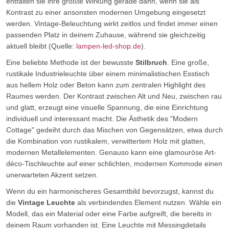
entfalten sie ihre größte Wirkung gerade dann, wenn sie als
Kontrast zu einer ansonsten modernen Umgebung eingesetzt
werden. Vintage-Beleuchtung wirkt zeitlos und findet immer einen
passenden Platz in deinem Zuhause, während sie gleichzeitig
aktuell bleibt (Quelle:
lampen-led-shop.de
).
Eine beliebte Methode ist der bewusste
Stilbruch
. Eine große,
rustikale Industrieleuchte über einem minimalistischen Esstisch
aus hellem Holz oder Beton kann zum zentralen Highlight des
Raumes werden. Der Kontrast zwischen Alt und Neu, zwischen rau
und glatt, erzeugt eine visuelle Spannung, die eine Einrichtung
individuell und interessant macht. Die Ästhetik des "Modern
Cottage" gedeiht durch das Mischen von Gegensätzen, etwa durch
die Kombination von rustikalem, verwittertem Holz mit glatten,
modernen Metallelementen. Genauso kann eine glamouröse Art-
déco-Tischleuchte auf einer schlichten, modernen Kommode einen
unerwarteten Akzent setzen.
Wenn du ein harmonischeres Gesamtbild bevorzugst, kannst du
die
Vintage Leuchte
als verbindendes Element nutzen. Wähle ein
Modell, das ein Material oder eine Farbe aufgreift, die bereits in
deinem Raum vorhanden ist. Eine Leuchte mit Messingdetails