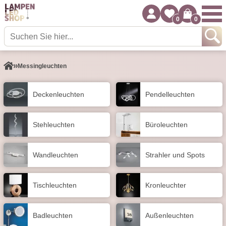
0
0
Messingleuchten
Decken­leuchten
Pendel­leuchten
Stehleuchten
Büroleuchten
Wand­leuchten
Strahler und Spots
Tisch­leuchten
Kronleuchter
Badleuchten
Außen­leuchten