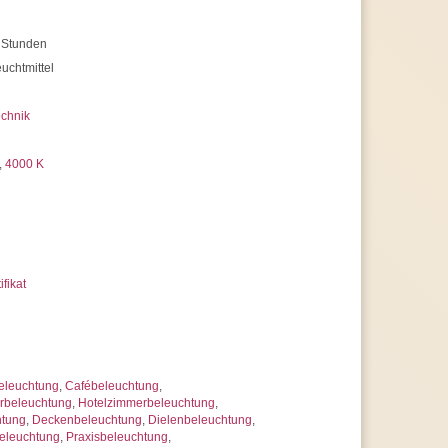
 Stunden
uchtmittel
chnik
,
4000 K
ifikat
eleuchtung
,
Cafébeleuchtung
,
beleuchtung
,
Hotelzimmerbeleuchtung
,
htung
,
Deckenbeleuchtung
,
Dielenbeleuchtung
,
leuchtung
,
Praxisbeleuchtung
,