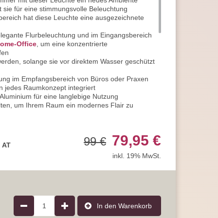
mmer mit dieser Leuchte ein neues Ambiente
 sie für eine stimmungsvolle Beleuchtung
ereich hat diese Leuchte eine ausgezeichnete
elegante Flurbeleuchtung und im Eingangsbereich
ome-Office
, um eine konzentrierte
fen
erden, solange sie vor direktem Wasser geschützt
chtung im Empfangsbereich von Büros oder Praxen
in jedes Raumkonzept integriert
Aluminium für eine langlebige Nutzung
ten, um Ihrem Raum ein modernes Flair zu
 von 240V geeignet für den herkömmlichen
79,95 €
99 €
Zertifikat ausgezeichnet
, AT
inkl. 19% MwSt.
 4 cm
arke 8 Watt LED
 750 Lumen schafft diese Leuchte eine
chtfarbe zwischen 2700 K für warmweißes Licht und
1
In den Warenkorb
83 CRI zeigt diese Leuchte Farben in voller