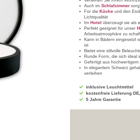
Verleihen Sie Ihrem Wohnzi
Auch im
Schlafzimmer
sorgt
Für die
Küche
und den Essb
Lichtqualität
Im
Hotel
überzeugt sie als 
Perfekt geeignet für unser
H
Arbeitsatmosphäre zu schaf
Kann in Bädern eingesetzt w
ist
Bietet eine stilvolle Beleu
Runde Form, die sich ideal 
Gefertigt aus hochwertigem 
In elegantem Schwarz gehal
verleihen
Mit einer Betriebsspannung
Stromanschluss
inklusive Leuchtmittel
Die Leuchte ist mit dem CE 
kostenfreie Lieferung DE
Durchmesser beträgt 12 cm
5 Jahre Garantie
Die Höhe der Leuchte misst
Verbaut ist eine leistungsst
Mit einer Lichtleistung von
hervorragende Beleuchtung
Ermöglicht eine variable Li
4000 K für neutrales Licht
Mit einer Abstrahlweite von 