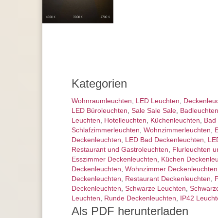
Kategorien
Wohnraum­leuchten
,
LED Leuchten
,
Decken­leu
LED Büroleuchten
,
Sale Sale Sale
,
Badleuchte
Leuchten
,
Hotelleuchten
,
Küchenleuchten
,
Bad
Schlafzimmer­leuchten
,
Wohnzimmer­leuchten
,
E
Deckenleuchten
,
LED Bad Deckenleuchten
,
LE
Restaurant und Gastroleuchten
,
Flurleuchten u
Esszimmer Deckenleuchten
,
Küchen Deckenle
Deckenleuchten
,
Wohnzimmer Deckenleuchten
Deckenleuchten
,
Restaurant Deckenleuchten
,
P
Deckenleuchten
,
Schwarze Leuchten
,
Schwarz
Leuchten
,
Runde Deckenleuchten
,
IP42 Leucht
Als PDF herunterladen