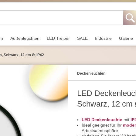
en
Außen­leuchten
LED Treiber
SALE
Industrie
Galerie
, Schwarz, 12 cm Ø, IP42
Decken­leuchten
LED Deckenleuch
Schwarz, 12 cm 
LED Deckenleuchte
mit
IP
Ideal geeignet für Ihr
moder
Arbeitsatmosphäre