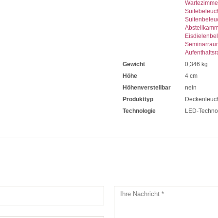
Wartezimme
Suitebeleuc
Suitenbeleu
Abstellkam
Eisdielenbe
Seminarrau
Aufenthalts
Gewicht
0,346 kg
Höhe
4 cm
Höhenverstellbar
nein
Produkttyp
Deckenleuc
Technologie
LED-Techno