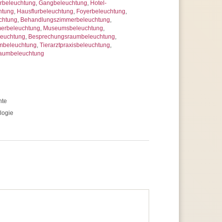
rbeleuchtung
,
Gangbeleuchtung
,
Hotel-
htung
,
Hausflurbeleuchtung
,
Foyerbeleuchtung
,
chtung
,
Behandlungszimmerbeleuchtung
,
merbeleuchtung
,
Museumsbeleuchtung
,
leuchtung
,
Besprechungsraumbeleuchtung
,
mbeleuchtung
,
Tierarztpraxisbeleuchtung
,
raumbeleuchtung
hte
logie