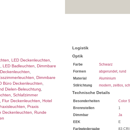
Natürlichkeit
Die extreme Lebensdauer vo
langfristigen Investition
Durch modernste LED-Techno
ein
Bei uns im Sortiment finden
Diese sind von enorm lange
Mit LED-Technik erreichen S
Sie haben bei uns 5 Jahre Ga
Bei Fragen, kontaktieren Sie
Logistik
Erkundigen Sie sich bei höh
Optik
Wir freuen uns auf Ihre Anf
chten
,
LED Deckenleuchten
,
Farbe
Schwarz
n
,
LED Badleuchten
,
Dimmbare
 Deckenleuchten
,
Formen
abgerundet
,
rund
sszimmer­­leuchten
,
Dimmbare
Material
Aluminium
D Büro Deckenleuchten
,
Stilrichtung
modern
,
zeitlos
,
sch
nd Dielen-Beleuchtung
,
Technische Details
uchten
,
Schlafzimmer
,
Flur Deckenleuchten
,
Hotel
Besonderheiten
Color 
raxisleuchten
,
Praxis
Brennstellen
1
e Deckenleuchten
,
Runde
Dimmbar
Ja
en
EEK
E
Farbwiedergabe
83 CRI