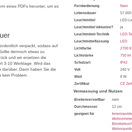
orm eines PDFs herunter, um es
Fernbedienung
Nein
.
Lebensdauer
57.000
Leuchtmittel
LED-Le
Leuchtmittel inklusive?
ja
uer
Leuchtmittel-Technik
LED-Te
Leuchtmittelfassung
LED
 ordentlich verpackt, sodass auf
Lichtfarbe
2700 K
Sollte dennoch etwas zu
Lichtstärke
750 lm
ück und wir ersetzen die
Schutzart
IP42
ert 3-10 Werktage. Wird das
ie darüber. Dann haben Sie die
Volt
240 V
s kein Problem.
Watt
8 W
Zertifikat
CE Zert
Vermassung und Nutzen
Breitenverstellbar
nein
Durchmesser
12 cm
geeignet für
Innenraumb
Wohnzimmer
Bürobeleuc
Wohnraumbe