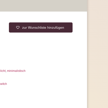
n 57.000 Stunden macht diese Leuchte zu einer
logie sparen Sie täglich sehr hohe Stromkosten
 Sie stromsparende LED-Leuchtmittel
r Lebensdauer und hoher Qualität
zur Wunschliste hinzufügen
ie die Energieeffizienzklasse A
rantie, statt der üblichen 2 Jahre
 uns jederzeit
erer Artikelanzahl nach Mengenrabatten
ragen
licht
,
minimalistisch
Switch