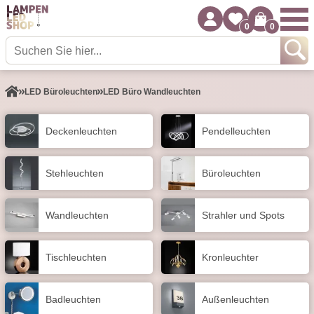
0
0
LED Büroleuchten
LED Büro Wandleuchten
Decken­leuchten
Pendel­leuchten
Stehleuchten
Büroleuchten
Wand­leuchten
Strahler und Spots
Tisch­leuchten
Kronleuchter
Badleuchten
Außen­leuchten