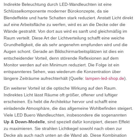
Indirekte Beleuchtung durch LED-Wandleuchten ist eine
Schlüsselkomponente moderner Bürokonzepte, da sie
Blendeffekte und harte Schatten stark reduziert. Anstatt Licht direkt
auf eine Arbeitsfläche zu werfen, wird es an die Decke oder die
Wände gestrahlt. Von dort aus wird es sanft und gleichmäßig im
Raum verteilt. Diese Art der Lichtverteilung schafft eine weiche
Grundhelligkeit, die als sehr angenehm empfunden wird und die
Augen schont. Gerade an Bildschirmarbeitsplätzen ist dies ein
entscheidender Vorteil, denn störende Reflexionen auf dem
Monitor werden auf ein Minimum reduziert. Die Folge ist ein
entspannteres Sehen, was wiederum die Konzentration über
längere Zeiträume aufrechterhält (Quelle:
lampen-led-shop.de
).
Ein weiterer Vorteil ist die optische Wirkung auf den Raum.
Indirektes Licht lässt Räume oft größer, offener und luftiger
erscheinen. Es hebt die Architektur hervor und schafft eine
einladende Atmosphäre, die das allgemeine Wohlbefinden steigert.
Viele LED Buero Wandleuchten, insbesondere die sogenannten
Up & Down-Modelle
, sind speziell dafür konzipiert, diesen Effekt
zu maximieren. Sie strahlen Lichtkegel sowohl nach oben zur
Decke als auch nach unten an die Wand ab. Diese Kombination