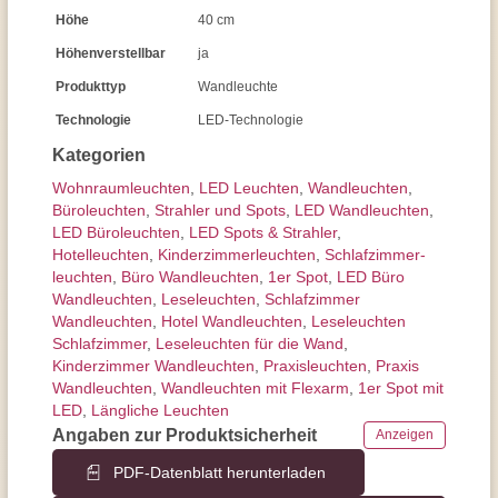
Höhe
40 cm
Höhenverstellbar
ja
Produkttyp
Wandleuchte
Technologie
LED-Technologie
Kategorien
Wohnraum­leuchten
,
LED Leuchten
,
Wand­leuchten
,
Büroleuchten
,
Strahler und Spots
,
LED Wandleuchten
,
LED Büroleuchten
,
LED Spots & Strahler
,
Hotelleuchten
,
Kinderzimmer­leuchten
,
Schlafzimmer­
leuchten
,
Büro Wandleuchten
,
1er Spot
,
LED Büro
Wandleuchten
,
Leseleuchten
,
Schlafzimmer
Wandleuchten
,
Hotel Wandleuchten
,
Leseleuchten
Schlafzimmer
,
Leseleuchten für die Wand
,
Kinderzimmer Wandleuchten
,
Praxisleuchten
,
Praxis
Wandleuchten
,
Wandleuchten mit Flexarm
,
1er Spot mit
LED
,
Längliche Leuchten
Angaben zur Produktsicherheit
Anzeigen
PDF-Datenblatt herunterladen