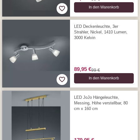
In den Warenkorb
LED Deckenleuchte, 3er
Strahler, Nickel, 1410 Lumen,
3000 Kelvin
89,95 €
99 €
In den Warenkorb
LED JoJo Hängeleuchte,
Messing, Höhe verstellbar, 80
cm x 160 cm