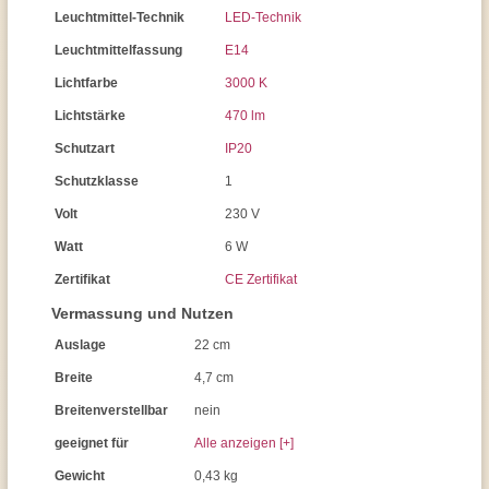
Leuchtmittel-Technik
LED-Technik
Leuchtmittelfassung
E14
Lichtfarbe
3000 K
Lichtstärke
470 lm
Schutzart
IP20
Schutzklasse
1
Volt
230 V
Watt
6 W
Zertifikat
CE Zertifikat
Vermassung und Nutzen
Auslage
22 cm
Breite
4,7 cm
Breitenverstellbar
nein
geeignet für
Alle anzeigen [+]
Gewicht
0,43 kg