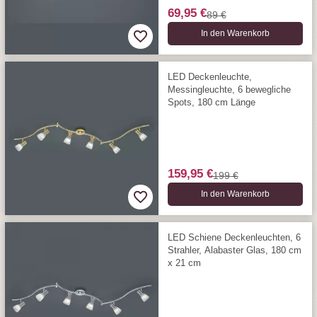
69,95 €
89 €
In den Warenkorb
LED Deckenleuchte,
Messingleuchte, 6 bewegliche
Spots, 180 cm Länge
159,95 €
199 €
In den Warenkorb
LED Schiene Deckenleuchten, 6
Strahler, Alabaster Glas, 180 cm
x 21 cm