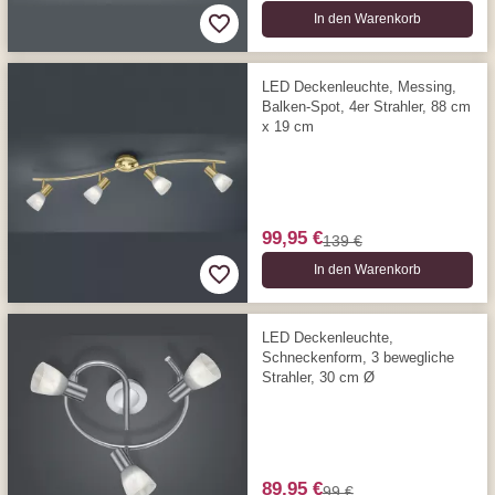
In den Warenkorb
LED Deckenleuchte, Messing,
Balken-Spot, 4er Strahler, 88 cm
x 19 cm
99,95 €
139 €
In den Warenkorb
LED Deckenleuchte,
Schneckenform, 3 bewegliche
Strahler, 30 cm Ø
89,95 €
99 €