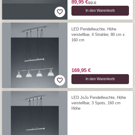
89,95 €
99 €
In den Warenkorb
LED Pendelleuchte, Höhe
verstellbar, 4 Strahler, 80 cm x
160 cm
169,95 €
In den Warenkorb
LED JoJo Pendelleuchte, Höhe
verstellbar, 3 Spots, 160 cm
Höhe