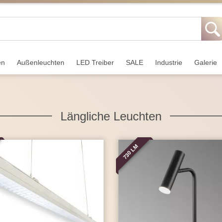
en
Außen­leuchten
LED Treiber
SALE
Industrie
Galerie
Längliche Leuchten
730 LM