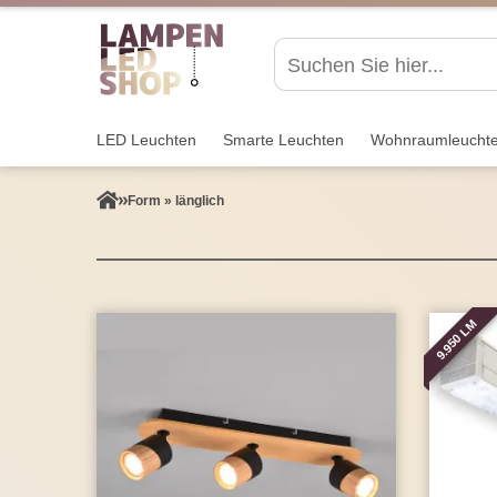
LED Leuchten
Smarte Leuchten
Wohnraum­leucht
Form » länglich
9.950 LM