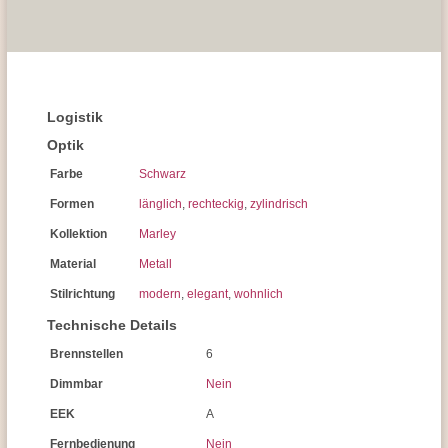
Logistik
Optik
Farbe
Schwarz
Formen
länglich
,
rechteckig
,
zylindrisch
Kollektion
Marley
Material
Metall
Stilrichtung
modern
,
elegant
,
wohnlich
Technische Details
Brennstellen
6
Dimmbar
Nein
EEK
A
Fernbedienung
Nein