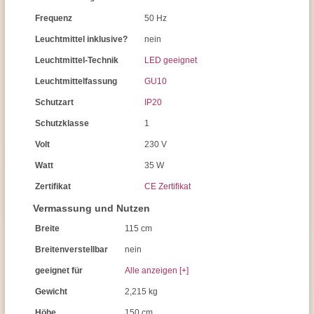
Frequenz
50 Hz
Leuchtmittel inklusive?
nein
Leuchtmittel-Technik
LED geeignet
Leuchtmittelfassung
GU10
Schutzart
IP20
Schutzklasse
1
Volt
230 V
Watt
35 W
Zertifikat
CE Zertifikat
Vermassung und Nutzen
Breite
115 cm
Breitenverstellbar
nein
geeignet für
Alle anzeigen [+]
Gewicht
2,215 kg
Höhe
150 cm