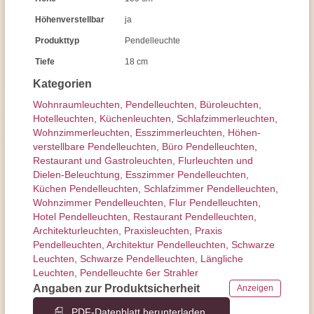
Höhenverstellbar
ja
Produkttyp
Pendelleuchte
Tiefe
18 cm
Kategorien
Wohnraum­leuchten
,
Pendel­leuchten
,
Büroleuchten
,
Hotelleuchten
,
Küchenleuchten
,
Schlafzimmer­leuchten
,
Wohnzimmer­leuchten
,
Esszimmer­­leuchten
,
Höhen­
verstellbare Pendelleuchten
,
Büro Pendelleuchten
,
Restaurant und Gastroleuchten
,
Flurleuchten und
Dielen-Beleuchtung
,
Esszimmer Pendelleuchten
,
Küchen Pendelleuchten
,
Schlafzimmer Pendelleuchten
,
Wohnzimmer Pendelleuchten
,
Flur Pendelleuchten
,
Hotel Pendelleuchten
,
Restaurant Pendelleuchten
,
Architektur­leuchten
,
Praxisleuchten
,
Praxis
Pendelleuchten
,
Architektur Pendelleuchten
,
Schwarze
Leuchten
,
Schwarze Pendelleuchten
,
Längliche
Leuchten
,
Pendelleuchte 6er Strahler
Angaben zur Produktsicherheit
Anzeigen
PDF-Datenblatt herunterladen