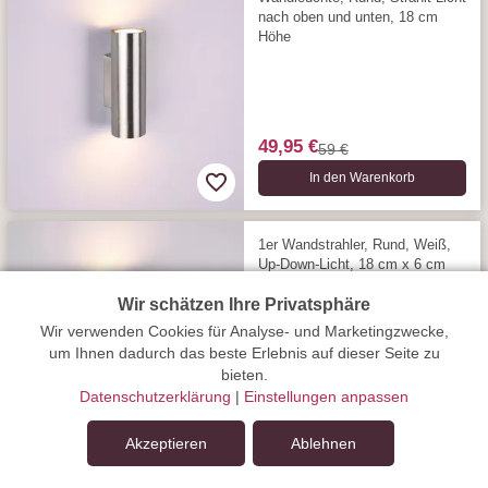
nach oben und unten, 18 cm
Höhe
49,95 €
59 €
In den Warenkorb
1er Wandstrahler, Rund, Weiß,
Up-Down-Licht, 18 cm x 6 cm
Wir schätzen Ihre Privatsphäre
Wir verwenden Cookies für Analyse- und Marketingzwecke,
um Ihnen dadurch das beste Erlebnis auf dieser Seite zu
bieten.
49,95 €
Datenschutzerklärung
|
Einstellungen anpassen
59 €
In den Warenkorb
Akzeptieren
Ablehnen
In den Warenkorb