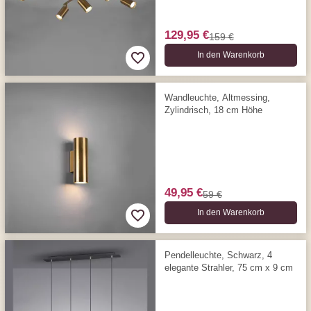
129,95 €
159 €
In den Warenkorb
Wandleuchte, Altmessing,
Zylindrisch, 18 cm Höhe
49,95 €
59 €
In den Warenkorb
Pendelleuchte, Schwarz, 4
elegante Strahler, 75 cm x 9 cm