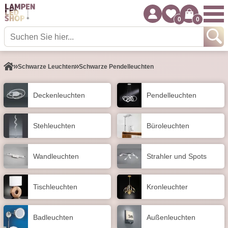
0
0
Schwarze Leuchten
Schwarze Pendelleuchten
Decken­leuchten
Pendel­leuchten
Stehleuchten
Büroleuchten
Wand­leuchten
Strahler und Spots
Tisch­leuchten
Kronleuchter
Badleuchten
Außen­leuchten