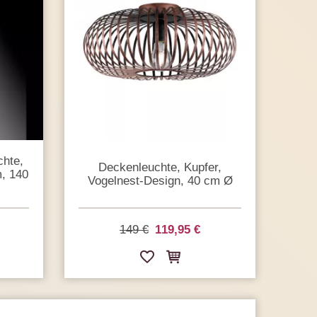
chte,
Deckenleuchte, Kupfer,
m, 140
Vogelnest-Design, 40 cm Ø
149 €
119,95 €