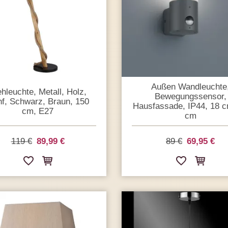
Außen Wandleuchte
ehleuchte, Metall, Holz,
Bewegungssensor,
f, Schwarz, Braun, 150
Hausfassade, IP44, 18 c
cm, E27
cm
119 €
89,99 €
89 €
69,95 €