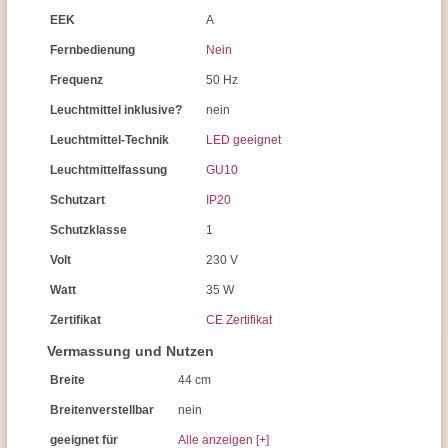
EEK
A
Fernbedienung
Nein
Frequenz
50 Hz
Leuchtmittel inklusive?
nein
Leuchtmittel-Technik
LED geeignet
Leuchtmittelfassung
GU10
Schutzart
IP20
Schutzklasse
1
Volt
230 V
Watt
35 W
Zertifikat
CE Zertifikat
Vermassung und Nutzen
Breite
44 cm
Breitenverstellbar
nein
geeignet für
Alle anzeigen [+]