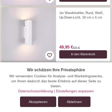
1er Wandstrahler, Rund, Weiß,
Up-Down-Licht, 18 cm x 6 cm
49,95 €
59 €
In den Warenkorb
Deckenstrahler, Quadratisch, 4
Wir schätzen Ihre Privatsphäre
verstellbare Spots, 24 cm x 24
Wir verwenden Cookies für Analyse- und Marketingzwecke,
cm
um Ihnen dadurch das beste Erlebnis auf dieser Seite zu
bieten.
Datenschutzerklärung
|
Einstellungen anpassen
Akzeptieren
Ablehnen
99,95 €
In den Warenkorb
129 €
In den Warenkorb