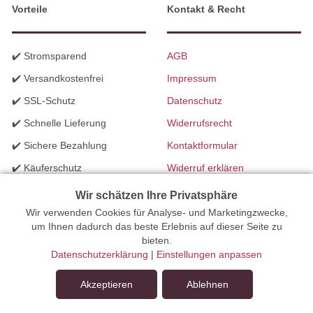
Vorteile
Kontakt & Recht
✔️ Stromsparend
AGB
✔️ Versandkostenfrei
Impressum
✔️ SSL-Schutz
Datenschutz
✔️ Schnelle Lieferung
Widerrufsrecht
✔️ Sichere Bezahlung
Kontaktformular
✔️ Käuferschutz
Widerruf erklären
✔️ B2B Programm
Batteriegesetzhinweise
Wir schätzen Ihre Privatsphäre
✔️ Schneller Support
Wir verwenden Cookies für Analyse- und Marketingzwecke,
Richtlinien für Werbung
um Ihnen dadurch das beste Erlebnis auf dieser Seite zu
✔️ Mengenrabatte
bieten.
Datenschutzerklärung
|
Einstellungen anpassen
Ihr Onlinefachhandel für Beleuchtung seit 2012 | Erstellt mit
Akzeptieren
Ablehnen
peleides.io