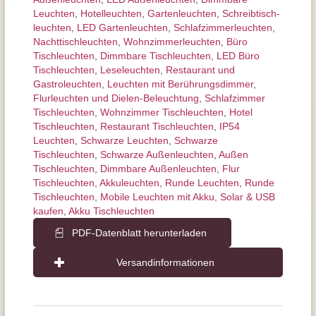
Leuchten
,
Hotelleuchten
,
Gartenleuchten
,
Schreibtisch­
leuchten
,
LED Gartenleuchten
,
Schlafzimmer­leuchten
,
Nachttisch­leuchten
,
Wohnzimmer­leuchten
,
Büro
Tischleuchten
,
Dimmbare Tischleuchten
,
LED Büro
Tischleuchten
,
Leseleuchten
,
Restaurant und
Gastroleuchten
,
Leuchten mit Berührungs­dimmer
,
Flurleuchten und Dielen-Beleuchtung
,
Schlafzimmer
Tischleuchten
,
Wohnzimmer Tischleuchten
,
Hotel
Tischleuchten
,
Restaurant Tischleuchten
,
IP54
Leuchten
,
Schwarze Leuchten
,
Schwarze
Tischleuchten
,
Schwarze Außenleuchten
,
Außen
Tischleuchten
,
Dimmbare Außenleuchten
,
Flur
Tischleuchten
,
Akkuleuchten
,
Runde Leuchten
,
Runde
Tischleuchten
,
Mobile Leuchten mit Akku, Solar & USB
kaufen
,
Akku Tischleuchten
PDF-Datenblatt herunterladen
Versandinformationen