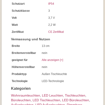
Schutzart
IP54
Schutzklasse
3
Volt
3,7 V
Watt
2,2 W
Zertifikat
CE Zertifikat
Vermassung und Nutzen
Breite
13 cm
Breitenverstellbar
nein
geeignet für
Alle anzeigen [+]
Höhenverstellbar
nein
Produkttyp
Außen Tischleuchte
Technologie
LED-Technologie
Kategorien
Wohnraum­leuchten
,
LED Leuchten
,
Tisch­leuchten
,
Büroleuchten
,
LED Tischleuchten
,
LED Büroleuchten
,
Außen­leuchten
,
LED Außenleuchten
,
Dimmbare