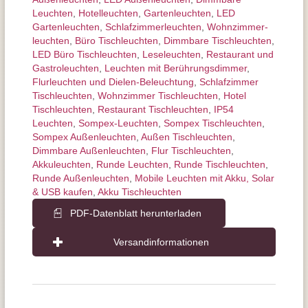
Leuchten
,
Hotelleuchten
,
Gartenleuchten
,
LED
Gartenleuchten
,
Schlafzimmer­leuchten
,
Wohnzimmer­
leuchten
,
Büro Tischleuchten
,
Dimmbare Tischleuchten
,
LED Büro Tischleuchten
,
Leseleuchten
,
Restaurant und
Gastroleuchten
,
Leuchten mit Berührungs­dimmer
,
Flurleuchten und Dielen-Beleuchtung
,
Schlafzimmer
Tischleuchten
,
Wohnzimmer Tischleuchten
,
Hotel
Tischleuchten
,
Restaurant Tischleuchten
,
IP54
Leuchten
,
Sompex-Leuchten
,
Sompex Tischleuchten
,
Sompex Außenleuchten
,
Außen Tischleuchten
,
Dimmbare Außenleuchten
,
Flur Tischleuchten
,
Akkuleuchten
,
Runde Leuchten
,
Runde Tischleuchten
,
Runde Außenleuchten
,
Mobile Leuchten mit Akku, Solar
& USB kaufen
,
Akku Tischleuchten
PDF-Datenblatt herunterladen
Versandinformationen