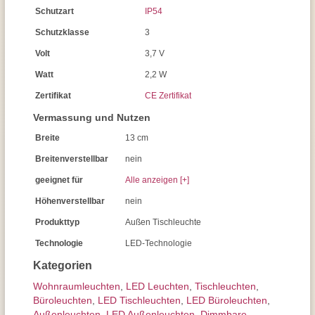
Schutzart
IP54
Schutzklasse
3
Volt
3,7 V
Watt
2,2 W
Zertifikat
CE Zertifikat
Vermassung und Nutzen
Breite
13 cm
Breitenverstellbar
nein
geeignet für
Alle anzeigen [+]
Höhenverstellbar
nein
Produkttyp
Außen Tischleuchte
Technologie
LED-Technologie
Kategorien
Wohnraum­leuchten
,
LED Leuchten
,
Tisch­leuchten
,
Büroleuchten
,
LED Tischleuchten
,
LED Büroleuchten
,
Außen­leuchten
,
LED Außenleuchten
,
Dimmbare