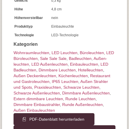
Gewicht
0,3 kg
Höhe
4,8 cm
Höhenverstellbar
nein
Produkttyp
Einbauleuchte
Technologie
LED-Technologie
Kategorien
Wohnraum­leuchten
,
LED Leuchten
,
Büroleuchten
,
LED
Büroleuchten
,
Sale Sale Sale
,
Badleuchten
,
Außen­
leuchten
,
LED Außenleuchten
,
Einbauleuchten
,
LED
Badleuchten
,
Dimmbare Leuchten
,
Hotelleuchten
,
Außen Deckenleuchten
,
Küchenleuchten
,
Restaurant
und Gastroleuchten
,
IP65 Leuchten
,
Außen Strahler
und Spots
,
Praxisleuchten
,
Schwarze Leuchten
,
Schwarze Außenleuchten
,
Dimmbare Außenleuchten
,
Extern dimmbare Leuchten
,
Runde Leuchten
,
Dimmbare Einbaustrahler
,
Runde Außenleuchten
,
Außen Einbauleuchten
PDF-Datenblatt herunterladen