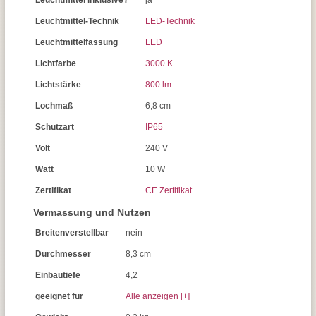
Leuchtmittel inklusive?
ja
Leuchtmittel-Technik
LED-Technik
Leuchtmittelfassung
LED
Lichtfarbe
3000 K
Lichtstärke
800 lm
Lochmaß
6,8 cm
Schutzart
IP65
Volt
240 V
Watt
10 W
Zertifikat
CE Zertifikat
Vermassung und Nutzen
Breitenverstellbar
nein
Durchmesser
8,3 cm
Einbautiefe
4,2
geeignet für
Alle anzeigen [+]