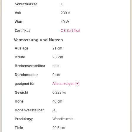
Schutzklasse
1
Volt
230 V
Watt
40 W
Zertifikat
CE Zertifikat
Vermassung und Nutzen
Auslage
21 cm
Breite
9,2 cm
Breitenverstellbar
nein
Durchmesser
9 cm
geeignet für
Alle anzeigen [+]
Gewicht
0,222 kg
Höhe
40 cm
Höhenverstellbar
ja
Produkttyp
Wandleuchte
Tiefe
20,5 cm