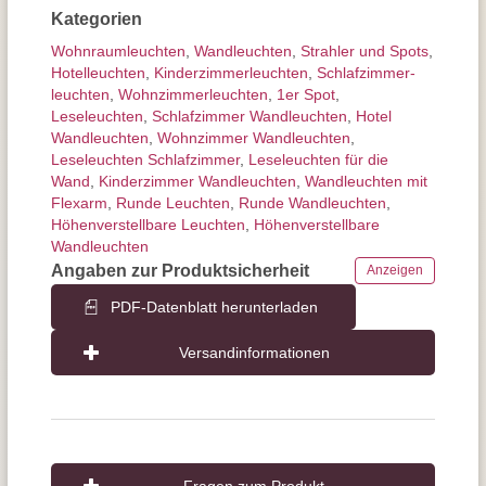
Kategorien
Wohnraum­leuchten
,
Wand­leuchten
,
Strahler und Spots
,
Hotelleuchten
,
Kinderzimmer­leuchten
,
Schlafzimmer­
leuchten
,
Wohnzimmer­leuchten
,
1er Spot
,
Leseleuchten
,
Schlafzimmer Wandleuchten
,
Hotel
Wandleuchten
,
Wohnzimmer Wandleuchten
,
Leseleuchten Schlafzimmer
,
Leseleuchten für die
Wand
,
Kinderzimmer Wandleuchten
,
Wandleuchten mit
Flexarm
,
Runde Leuchten
,
Runde Wandleuchten
,
Höhenverstellbare Leuchten
,
Höhenverstellbare
Wandleuchten
Angaben zur Produktsicherheit
Anzeigen
PDF-Datenblatt herunterladen
Versandinformationen