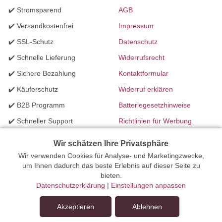
✔️ Stromsparend
AGB
✔️ Versandkostenfrei
Impressum
✔️ SSL-Schutz
Datenschutz
✔️ Schnelle Lieferung
Widerrufsrecht
✔️ Sichere Bezahlung
Kontaktformular
✔️ Käuferschutz
Widerruf erklären
✔️ B2B Programm
Batteriegesetzhinweise
✔️ Schneller Support
Richtlinien für Werbung
✔️ Mengenrabatte
Wir schätzen Ihre Privatsphäre
Wir verwenden Cookies für Analyse- und Marketingzwecke,
Ihr Onlinefachhandel für Beleuchtung seit 2012 | Erstellt mit
um Ihnen dadurch das beste Erlebnis auf dieser Seite zu
bieten.
peleides.io
Datenschutzerklärung
|
Einstellungen anpassen
Akzeptieren
Ablehnen
In den Warenkorb