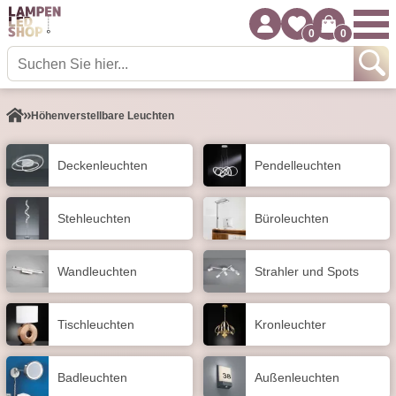
0
0
Höhenverstellbare Leuchten
Decken­leuchten
Pendel­leuchten
Stehleuchten
Büroleuchten
Wand­leuchten
Strahler und Spots
Tisch­leuchten
Kronleuchter
Badleuchten
Außen­leuchten