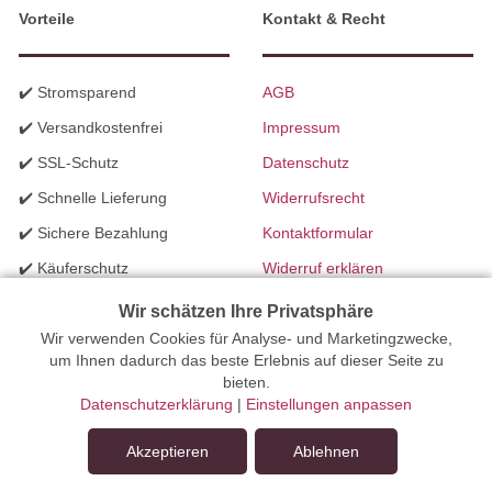
Vorteile
Kontakt & Recht
✔️ Stromsparend
AGB
✔️ Versandkostenfrei
Impressum
✔️ SSL-Schutz
Datenschutz
✔️ Schnelle Lieferung
Widerrufsrecht
✔️ Sichere Bezahlung
Kontaktformular
✔️ Käuferschutz
Widerruf erklären
✔️ B2B Programm
Batteriegesetzhinweise
Wir schätzen Ihre Privatsphäre
✔️ Schneller Support
Wir verwenden Cookies für Analyse- und Marketingzwecke,
Richtlinien für Werbung
um Ihnen dadurch das beste Erlebnis auf dieser Seite zu
✔️ Mengenrabatte
bieten.
Datenschutzerklärung
|
Einstellungen anpassen
Ihr Onlinefachhandel für Beleuchtung seit 2012 | Erstellt mit
Akzeptieren
Ablehnen
peleides.io