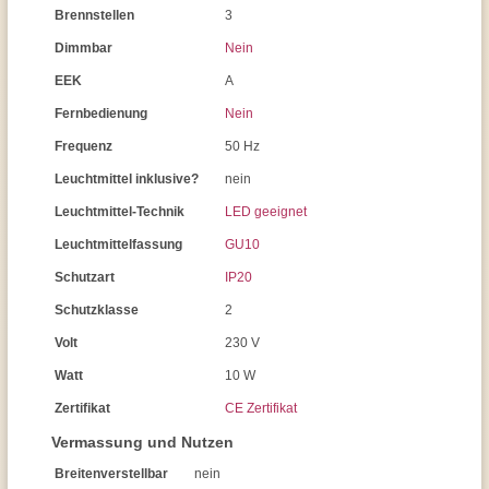
Brennstellen
3
Dimmbar
Nein
EEK
A
Fernbedienung
Nein
Frequenz
50 Hz
Leuchtmittel inklusive?
nein
Leuchtmittel-Technik
LED geeignet
Leuchtmittelfassung
GU10
Schutzart
IP20
Schutzklasse
2
Volt
230 V
Watt
10 W
Zertifikat
CE Zertifikat
Vermassung und Nutzen
Breitenverstellbar
nein