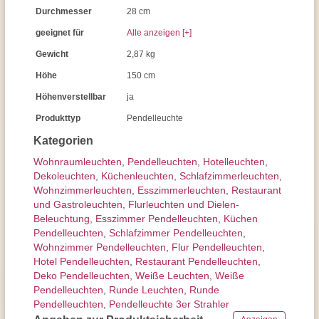
Durchmesser
28 cm
geeignet für
Alle anzeigen [+]
Gewicht
2,87 kg
Höhe
150 cm
Höhenverstellbar
ja
Produkttyp
Pendelleuchte
Kategorien
Wohnraum­leuchten
,
Pendel­leuchten
,
Hotelleuchten
,
Dekoleuchten
,
Küchenleuchten
,
Schlafzimmer­leuchten
,
Wohnzimmer­leuchten
,
Esszimmer­­leuchten
,
Restaurant
und Gastroleuchten
,
Flurleuchten und Dielen-
Beleuchtung
,
Esszimmer Pendelleuchten
,
Küchen
Pendelleuchten
,
Schlafzimmer Pendelleuchten
,
Wohnzimmer Pendelleuchten
,
Flur Pendelleuchten
,
Hotel Pendelleuchten
,
Restaurant Pendelleuchten
,
Deko Pendelleuchten
,
Weiße Leuchten
,
Weiße
Pendelleuchten
,
Runde Leuchten
,
Runde
Pendelleuchten
,
Pendelleuchte 3er Strahler