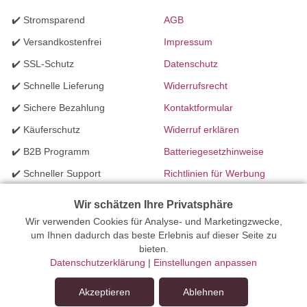
✔️ Stromsparend
AGB
✔️ Versandkostenfrei
Impressum
✔️ SSL-Schutz
Datenschutz
✔️ Schnelle Lieferung
Widerrufsrecht
✔️ Sichere Bezahlung
Kontaktformular
✔️ Käuferschutz
Widerruf erklären
✔️ B2B Programm
Batteriegesetzhinweise
✔️ Schneller Support
Richtlinien für Werbung
✔️ Mengenrabatte
Wir schätzen Ihre Privatsphäre
Wir verwenden Cookies für Analyse- und Marketingzwecke,
Ihr Onlinefachhandel für Beleuchtung seit 2012 | Erstellt mit
um Ihnen dadurch das beste Erlebnis auf dieser Seite zu
bieten.
peleides.io
Datenschutzerklärung
|
Einstellungen anpassen
Akzeptieren
Ablehnen
In den Warenkorb