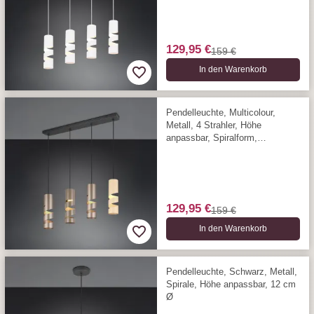
129,95 €
159 €
In den Warenkorb
Pendelleuchte, Multicolour,
Metall, 4 Strahler, Höhe
anpassbar, Spiralform,
Rechteckig, 80 cm x 9 cm
129,95 €
159 €
In den Warenkorb
Pendelleuchte, Schwarz, Metall,
Spirale, Höhe anpassbar, 12 cm
Ø