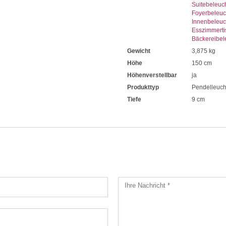
Suitebeleuc
Foyerbeleu
Innenbeleu
Esszimmerti
Bäckereibel
Gewicht
3,875 kg
Höhe
150 cm
Höhenverstellbar
ja
Produkttyp
Pendelleuch
Tiefe
9 cm