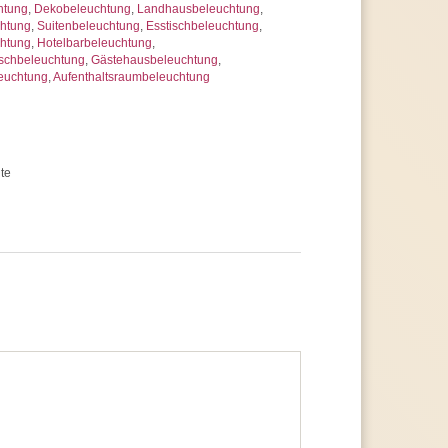
htung
,
Dekobeleuchtung
,
Landhausbeleuchtung
,
chtung
,
Suitenbeleuchtung
,
Esstischbeleuchtung
,
chtung
,
Hotelbarbeleuchtung
,
schbeleuchtung
,
Gästehausbeleuchtung
,
euchtung
,
Aufenthaltsraumbeleuchtung
te