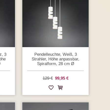
z, 3
Pendelleuchte, Weiß, 3
Höhe
Strahler, Höhe anpassbar,
Ø
Spiralform, 28 cm Ø
129 €
99,95 €