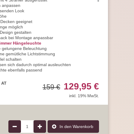
it 4 Strahler ausgerüstet
n anpassen
assenden Look
Höhe
e Decken geeignet
änge möglich
Design gestalten
ack bei Montage anpassbar
immer Hängeleuchte
e gelungene Beleuchtung
ne gemütliche Lichtstimmung
lel schalten
sen sich dadurch optimal ausleuchten
hte ebenfalls passend
ke von Vorteil
eine Bereicherung
, AT
129,95 €
159 €
d als Restaurant Pendelleuchte einsetzen
emütliche Atmosphäre
inkl. 19% MwSt.
z behaglich
mpfang passend
bby ein tolles Lichtaccessoire
schmuckvollen Lichtakzent in der Suite
hte sorgt für eine visuell niveauvolle Aufwertung
1
In den Warenkorb
s von Vorteil