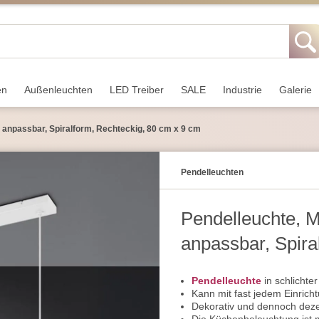
en
Außen­leuchten
LED Treiber
SALE
Industrie
Galerie
e anpassbar, Spiralform, Rechteckig, 80 cm x 9 cm
Pendel­leuchten
Pendelleuchte, M
anpassbar, Spira
cm
Pendelleuchte
in schlicht
Kann mit fast jedem Einrich
Dekorativ und dennoch dez