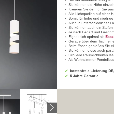
Die Küchenbeleuchtung ist m
Sie können die Höhe einzel
Kreieren Sie den für Sie p
Alle Lichtquellen auf einer 
Somit für hohe und niedrig
Auch in unterschiedlicher L
Sie können auch ein Stufen 
Je nach Bedarf und Geschm
Eignet sich optimal als
Essz
Gerade über dem Tisch ein
Beim Essen genießen Sie ei
Sie können diese auch paral
Größere Räumlichkeiten las
Als Wohnzimmer Pendelleuc
Zum Beispiel über der Essec
Auch über dem Couchtisch 
kostenfreie Lieferung DE
Lässt sich auch hervorragen
5 Jahre Garantie
Bietet Ihren Gästen eine g
Wirkt auch über der Bar gan
Im Hotel Foyer über den E
Auch im Wartebereich der Lo
Schenkt Ihren Gästen einen 
Die Schlafzimmer Pendelleuc
vom Ambiente
In Ihrem Gästehaus ebenfall