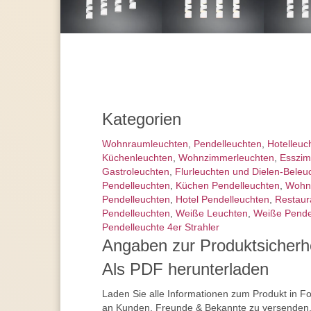
Kategorien
Wohnraum­leuchten
,
Pendel­leuchten
,
Hotelleuc
Küchenleuchten
,
Wohnzimmer­leuchten
,
Esszim
Gastroleuchten
,
Flurleuchten und Dielen-Beleu
Pendelleuchten
,
Küchen Pendelleuchten
,
Wohn
Pendelleuchten
,
Hotel Pendelleuchten
,
Restaur
Pendelleuchten
,
Weiße Leuchten
,
Weiße Pende
Pendelleuchte 4er Strahler
Angaben zur Produktsicherh
Als PDF herunterladen
Laden Sie alle Informationen zum Produkt in F
an Kunden, Freunde & Bekannte zu versenden