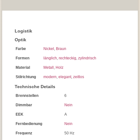
Logistik
Optik
Farbe
Nickel
,
Braun
Formen
länglich
,
rechteckig
,
zylindrisch
Material
Metall
,
Holz
Stilrichtung
modern
,
elegant
,
zeitlos
Technische Details
Brennstellen
6
Dimmbar
Nein
EEK
A
Fernbedienung
Nein
Frequenz
50 Hz