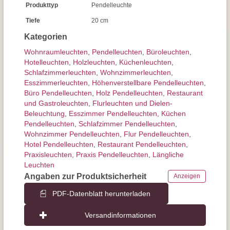
Produkttyp
Pendelleuchte
Tiefe
20 cm
Kategorien
Wohnraum­leuchten
,
Pendel­leuchten
,
Büroleuchten
,
Hotelleuchten
,
Holzleuchten
,
Küchenleuchten
,
Schlafzimmer­leuchten
,
Wohnzimmer­leuchten
,
Esszimmer­­leuchten
,
Höhen­verstellbare Pendelleuchten
,
Büro Pendelleuchten
,
Holz Pendelleuchten
,
Restaurant
und Gastroleuchten
,
Flurleuchten und Dielen-
Beleuchtung
,
Esszimmer Pendelleuchten
,
Küchen
Pendelleuchten
,
Schlafzimmer Pendelleuchten
,
Wohnzimmer Pendelleuchten
,
Flur Pendelleuchten
,
Hotel Pendelleuchten
,
Restaurant Pendelleuchten
,
Praxisleuchten
,
Praxis Pendelleuchten
,
Längliche
Leuchten
Angaben zur Produktsicherheit
Anzeigen
PDF-Datenblatt herunterladen
Versandinformationen