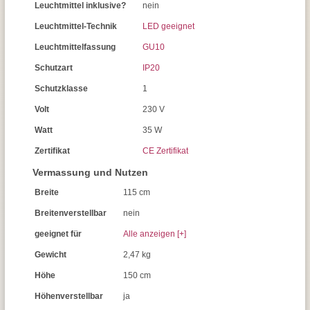
Leuchtmittel inklusive?
nein
Leuchtmittel-Technik
LED geeignet
Leuchtmittelfassung
GU10
Schutzart
IP20
Schutzklasse
1
Volt
230 V
Watt
35 W
Zertifikat
CE Zertifikat
Vermassung und Nutzen
Breite
115 cm
Breitenverstellbar
nein
geeignet für
Alle anzeigen [+]
Gewicht
2,47 kg
Höhe
150 cm
Höhenverstellbar
ja