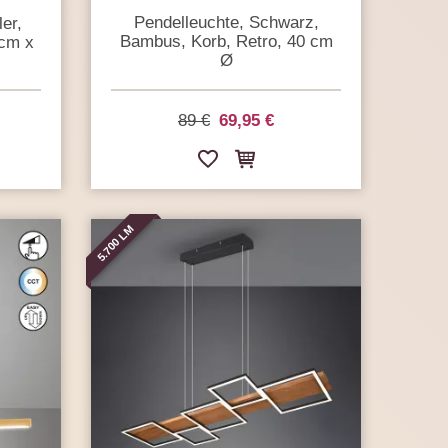
Pendelleuchte, Schwarz,
er,
Bambus, Korb, Retro, 40 cm
cm x
Ø
89 €
69,95 €
5.700 LM