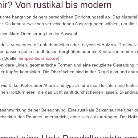
mir? Von rustikal bis modern
euchte hängt von deinem persönlichen Einrichtungsstil ab. Das Material
eder. Du kannst zwischen verschiedenen Ausprägungen wählen, um die L
eine klare Orientierung bei der Auswahl.
elle verwenden oft unbehandeltes oder recyceltes Holz wie Treibholz
en passen gut in Landhäuser, Berghütten oder als Kontrast in modern e
 (Quelle:
lampen-led-shop.de
)
n klare Linien, geometrische Formen und eine reduzierte Gestaltung i
r Kupfer kombiniert. Die Oberflächen sind in der Regel glatt und ebenm
wie Birke, Kiefer oder Ahorn sind typisch für diesen leichten und funkt
nnen Holzfurnieren, die das Licht sanft durchscheinen lassen. Skandina
 Gesamtwirkung deiner Beleuchtung. Eine rustikale Balkenleuchte über d
chitektur des Raumes unterstreicht, ohne sich aufzudrängen. Der
Holz