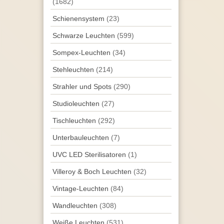
(1682)
Schienensystem
(23)
Schwarze Leuchten
(599)
Sompex-Leuchten
(34)
Stehleuchten
(214)
Strahler und Spots
(290)
Studioleuchten
(27)
Tisch­leuchten
(292)
Unterbau­leuchten
(7)
UVC LED Sterilisatoren
(1)
Villeroy & Boch Leuchten
(32)
Vintage-Leuchten
(84)
Wand­leuchten
(308)
Weiße Leuchten
(531)