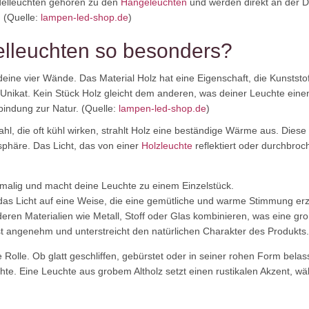
ndelleuchten gehören zu den
Hängeleuchten
und werden direkt an der D
. (Quelle:
lampen-led-shop.de
)
lleuchten so besonders?
deine vier Wände. Das Material Holz hat eine Eigenschaft, die Kunststo
n Unikat. Kein Stück Holz gleicht dem anderen, was deiner Leuchte einen
rbindung zur Natur. (Quelle:
lampen-led-shop.de
)
, die oft kühl wirken, strahlt Holz eine beständige Wärme aus. Diese E
häre. Das Licht, das von einer
Holzleuchte
reflektiert oder durchbro
malig und macht deine Leuchte zu einem Einzelstück.
 das Licht auf eine Weise, die eine gemütliche und warme Stimmung er
deren Materialien wie Metall, Stoff oder Glas kombinieren, was eine gro
st angenehm und unterstreicht den natürlichen Charakter des Produkts.
ne Rolle. Ob glatt geschliffen, gebürstet oder in seiner rohen Form bel
chte. Eine Leuchte aus grobem Altholz setzt einen rustikalen Akzent, w