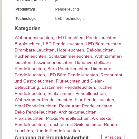
Höhenverstellbar
ja
Produkttyp
Pendelleuchte
Technologie
LED-Technologie
Kategorien
Wohnraum­leuchten
,
LED Leuchten
,
Pendel­leuchten
,
Büroleuchten
,
LED Pendelleuchten
,
LED Büroleuchten
,
Dimmbare Leuchten
,
Hotelleuchten
,
Dekoleuchten
,
Küchenleuchten
,
Schlafzimmer­leuchten
,
Wohnzimmer­
leuchten
,
Esszimmer­­leuchten
,
Höhen­verstellbare
Pendelleuchten
,
Büro Pendelleuchten
,
Dimmbare
Pendelleuchten
,
LED Büro Pendelleuchten
,
Restaurant
und Gastroleuchten
,
Flurleuchten und Dielen-
Beleuchtung
,
Esszimmer Pendelleuchten
,
Küchen
Pendelleuchten
,
Schlafzimmer Pendelleuchten
,
Wohnzimmer Pendelleuchten
,
Flur Pendelleuchten
,
Hotel Pendelleuchten
,
Restaurant Pendelleuchten
,
Deko Pendelleuchten
,
Architektur­leuchten
,
Praxisleuchten
,
Praxis Pendelleuchten
,
Architektur
Pendelleuchten
,
Leuchten mit Switchdimmer
,
Runde
Leuchten
,
Runde Pendelleuchten
Angaben zur Produktsicherheit
Anzeigen