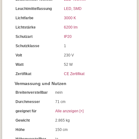
Leuchtmittelfassung
LED
,
SMD
Lichtfarbe
3000 K
Lichtstärke
6200 lm
Schutzart
IP20
Schutzklasse
1
Volt
230 V
Watt
52 W
Zertifikat
CE Zertifikat
Vermassung und Nutzen
Breitenverstellbar
nein
Durchmesser
71 cm
geeignet für
Alle anzeigen [+]
Gewicht
2.865 kg
Höhe
150 cm