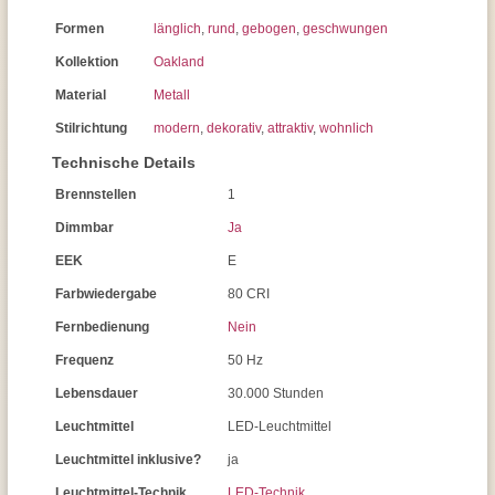
Formen
länglich
,
rund
,
gebogen
,
geschwungen
Kollektion
Oakland
Material
Metall
Stilrichtung
modern
,
dekorativ
,
attraktiv
,
wohnlich
Technische Details
Brennstellen
1
Dimmbar
Ja
EEK
E
Farbwiedergabe
80 CRI
Fernbedienung
Nein
Frequenz
50 Hz
Lebensdauer
30.000 Stunden
Leuchtmittel
LED-Leuchtmittel
Leuchtmittel inklusive?
ja
Leuchtmittel-Technik
LED-Technik