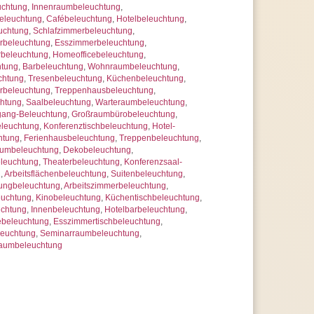
uchtung
,
Innenraumbeleuchtung
,
eleuchtung
,
Cafébeleuchtung
,
Hotelbeleuchtung
,
uchtung
,
Schlafzimmerbeleuchtung
,
beleuchtung
,
Esszimmerbeleuchtung
,
rbeleuchtung
,
Homeofficebeleuchtung
,
htung
,
Barbeleuchtung
,
Wohnraumbeleuchtung
,
chtung
,
Tresenbeleuchtung
,
Küchenbeleuchtung
,
rbeleuchtung
,
Treppenhausbeleuchtung
,
chtung
,
Saalbeleuchtung
,
Warteraumbeleuchtung
,
gang-Beleuchtung
,
Großraumbürobeleuchtung
,
eleuchtung
,
Konferenztischbeleuchtung
,
Hotel-
htung
,
Ferienhausbeleuchtung
,
Treppenbeleuchtung
,
aumbeleuchtung
,
Dekobeleuchtung
,
leuchtung
,
Theaterbeleuchtung
,
Konferenzsaal-
g
,
Arbeitsflächenbeleuchtung
,
Suitenbeleuchtung
,
ungbeleuchtung
,
Arbeitszimmerbeleuchtung
,
euchtung
,
Kinobeleuchtung
,
Küchentischbeleuchtung
,
uchtung
,
Innenbeleuchtung
,
Hotelbarbeleuchtung
,
ebeleuchtung
,
Esszimmertischbeleuchtung
,
leuchtung
,
Seminarraumbeleuchtung
,
raumbeleuchtung