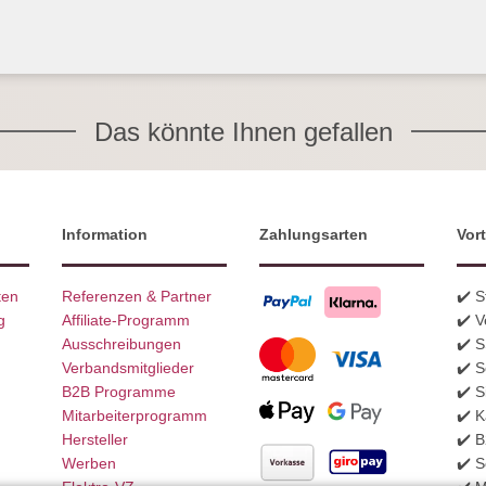
Das könnte Ihnen gefallen
Information
Zahlungsarten
Vort
ten
Referenzen & Partner
✔️ 
g
Affiliate-Programm
✔️ V
Ausschreibungen
✔️ 
Verbandsmitglieder
✔️ S
B2B Programme
✔️ S
Mitarbeiterprogramm
✔️ K
Hersteller
✔️ 
Werben
✔️ S