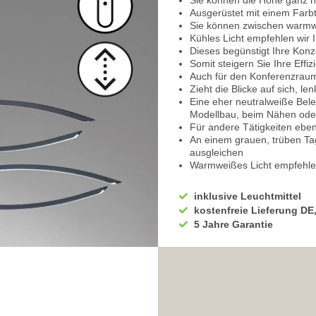
Sie können die Höhe ganz 
Ausgerüstet mit einem Farb
Sie können zwischen warmwe
Kühles Licht empfehlen wir 
Dieses begünstigt Ihre Konz
Somit steigern Sie Ihre Effiz
Auch für den Konferenzraum 
Zieht die Blicke auf sich, l
Eine eher neutralweiße Bele
Modellbau, beim Nähen ode
Für andere Tätigkeiten ebenf
An einem grauen, trüben Ta
ausgleichen
Warmweißes Licht empfehlen
Als Esszimmer Hängeleuchte
Hier können Sie die Beleuc
inklusive Leuchtmittel
Sie haben die Möglichkeit, 
kostenfreie Lieferung DE
Dadurch für Restaurants und
5 Jahre Garantie
Integriert ist ein Dimmer
Sie können die Helligkeit st
Volle Lichtflexibilität für e
100% Leuchtkraft empfiehlt 
oder für andere Aktivitäten
Mittlere Helligkeit, um den 
In gediegener Lichtstimmung