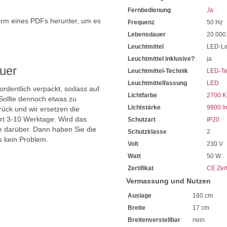
Sehr gering im Stromverbra
Fernbedienung
Ja
Mit einer starken Lichtleis
Dank hoher Lumenzahl ist f
orm eines PDFs herunter, um es
Frequenz
50 Hz
Das Licht kann eingestellt 
.
Lebensdauer
20.000
2700 Kelvin Warmweiß
Leuchtmittel
LED-Le
bis 6500 Kelvin Kaltweiß
80 CRI misst die Farbwiede
Leuchtmittel inklusive?
ja
Das Farbspektrum sehen Sie 
uer
Leuchtmittel-Technik
LED-Te
Mit 20.000 Stunden eine se
Leuchtmittelfassung
LED
Sie haben bei uns 5 Jahre Ga
 ordentlich verpackt, sodass auf
Bei Fragen, kontaktieren Sie
Lichtfarbe
2700 K
Sollte dennoch etwas zu
Erkundigen Sie sich bei höh
Lichtstärke
9900 l
ück und wir ersetzen die
Wir freuen uns auf Ihre Anf
ert 3-10 Werktage. Wird das
Schutzart
IP20
ie darüber. Dann haben Sie die
Schutzklasse
2
s kein Problem.
Volt
230 V
Watt
50 W
Zertifikat
CE Zert
Vermassung und Nutzen
Auslage
160 cm
Breite
17 cm
Breitenverstellbar
nein