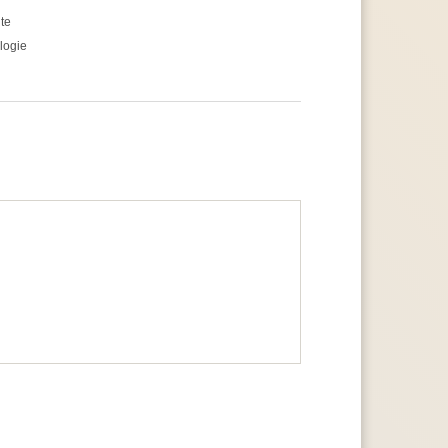
te
logie