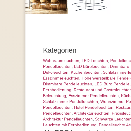
Kategorien
Wohnraum­leuchten
,
LED Leuchten
,
Pendel­leu
Pendelleuchten
,
LED Büroleuchten
,
Dimmbare 
Dekoleuchten
,
Küchenleuchten
,
Schlafzimmer­l
Esszimmer­­leuchten
,
Höhen­verstellbare Pendel
Dimmbare Pendelleuchten
,
LED Büro Pendelle
Fernbedienung
,
Restaurant und Gastroleuchte
Beleuchtung
,
Esszimmer Pendelleuchten
,
Küch
Schlafzimmer Pendelleuchten
,
Wohnzimmer Pen
Pendelleuchten
,
Hotel Pendelleuchten
,
Restaur
Pendelleuchten
,
Architektur­leuchten
,
Praxisleu
Architektur Pendelleuchten
,
Schwarze Leuchte
Leuchten mit Fernbedienung
,
Pendelleuchte 4e