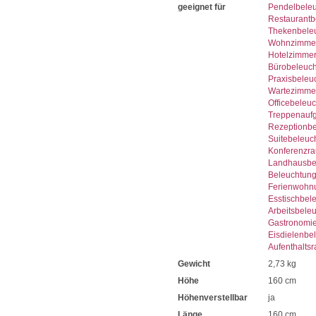
geeignet für
Pendelbele
Restaurantb
Thekenbele
Wohnzimmer
Hotelzimme
Bürobeleuc
Praxisbeleu
Wartezimme
Officebeleu
Treppenauf
Rezeptionb
Suitebeleuc
Konferenzr
Landhausbe
Beleuchtun
Ferienwohn
Esstischbel
Arbeitsbele
Gastronomi
Eisdielenbe
Aufenthalts
Gewicht
2,73 kg
Höhe
160 cm
Höhenverstellbar
ja
Länge
160 cm