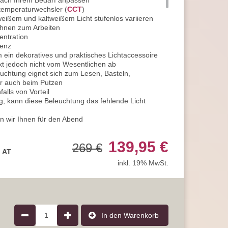
nach Ihrem Bedarf anpassen
temperaturwechsler (
CCT
)
ißem und kaltweißem Licht stufenlos variieren
Ihnen zum Arbeiten
entration
ienz
ein dekoratives und praktisches Lichtaccessoire
enkt jedoch nicht vom Wesentlichen ab
uchtung eignet sich zum Lesen, Basteln,
r auch beim Putzen
alls von Vorteil
g, kann diese Beleuchtung das fehlende Licht
 wir Ihnen für den Abend
 gut geeignet
htung Ihrem Bedarf anpassen
139,95 €
269 €
diese
Pendelleuchte
in Reihe zu schalten
, AT
 Cafés von Vorteil
inkl. 19% MwSt.
ufenlos regulieren
ine Wohlfühlatmosphäre
sich zum Arbeiten, Lesen, Kochen, Spiele spielen
Feierabend einzuläuten
1
In den Warenkorb
 einfach mal auf der Couch liegen und nichts tun