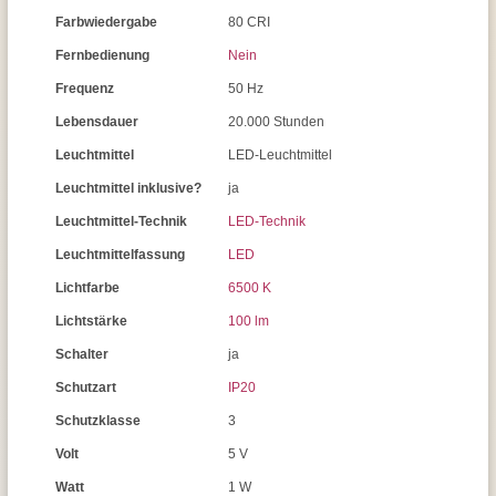
Farbwiedergabe
80 CRI
Fernbedienung
Nein
Frequenz
50 Hz
Lebensdauer
20.000 Stunden
Leuchtmittel
LED-Leuchtmittel
Leuchtmittel inklusive?
ja
Leuchtmittel-Technik
LED-Technik
Leuchtmittelfassung
LED
Lichtfarbe
6500 K
Lichtstärke
100 lm
Schalter
ja
Schutzart
IP20
Schutzklasse
3
Volt
5 V
Watt
1 W