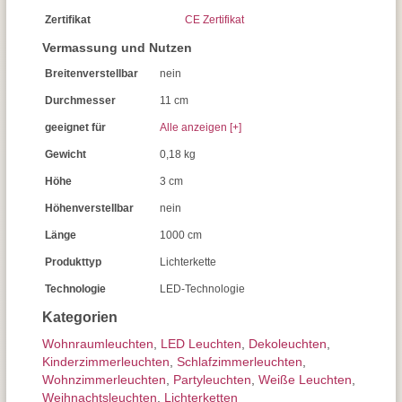
Zertifikat
CE Zertifikat
Vermassung und Nutzen
Breitenverstellbar
nein
Durchmesser
11 cm
geeignet für
Alle anzeigen [+]
Gewicht
0,18 kg
Höhe
3 cm
Höhenverstellbar
nein
Länge
1000 cm
Produkttyp
Lichterkette
Technologie
LED-Technologie
Kategorien
Wohnraum­leuchten
,
LED Leuchten
,
Dekoleuchten
,
Kinderzimmer­leuchten
,
Schlafzimmer­leuchten
,
Wohnzimmer­leuchten
,
Partyleuchten
,
Weiße Leuchten
,
Weihnachtsleuchten
,
Lichterketten