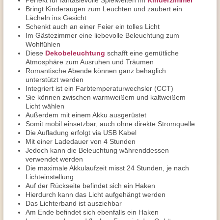
Perfekt für fantasievolle Spielwelten im
Kinderzimmer
Bringt Kinderaugen zum Leuchten und zaubert ein
Lächeln ins Gesicht
Schenkt auch an einer Feier ein tolles Licht
Im Gästezimmer eine liebevolle Beleuchtung zum
Wohlfühlen
Diese
Dekobeleuchtung
schafft eine gemütliche
Atmosphäre zum Ausruhen und Träumen
Romantische Abende können ganz behaglich
unterstützt werden
Integriert ist ein Farbtemperaturwechsler (CCT)
Sie können zwischen warmweißem und kaltweißem
Licht wählen
Außerdem mit einem Akku ausgerüstet
Somit mobil einsetzbar, auch ohne direkte Stromquelle
Die Aufladung erfolgt via USB Kabel
Mit einer Ladedauer von 4 Stunden
Jedoch kann die Beleuchtung währenddessen
verwendet werden
Die maximale Akkulaufzeit misst 24 Stunden, je nach
Lichteinstellung
Auf der Rückseite befindet sich ein Haken
Hierdurch kann das Licht aufgehängt werden
Das Lichterband ist ausziehbar
Am Ende befindet sich ebenfalls ein Haken