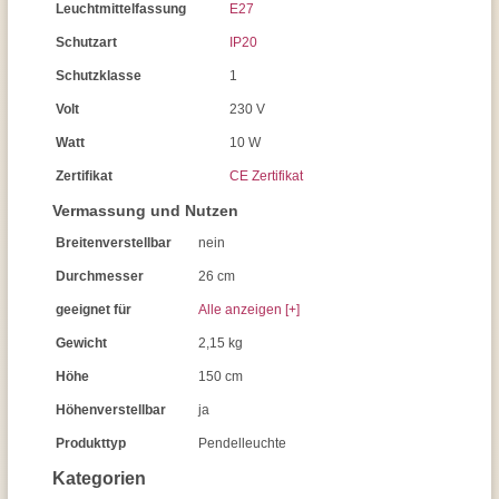
Leuchtmittelfassung
E27
Schutzart
IP20
Schutzklasse
1
Volt
230 V
Watt
10 W
Zertifikat
CE Zertifikat
Vermassung und Nutzen
Breitenverstellbar
nein
Durchmesser
26 cm
geeignet für
Alle anzeigen [+]
Gewicht
2,15 kg
Höhe
150 cm
Höhenverstellbar
ja
Produkttyp
Pendelleuchte
Kategorien