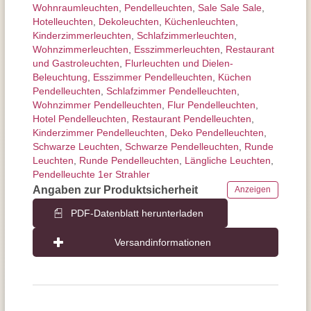
Wohnraum­leuchten
,
Pendel­leuchten
,
Sale Sale Sale
,
Hotelleuchten
,
Dekoleuchten
,
Küchenleuchten
,
Kinderzimmer­leuchten
,
Schlafzimmer­leuchten
,
Wohnzimmer­leuchten
,
Esszimmer­­leuchten
,
Restaurant
und Gastroleuchten
,
Flurleuchten und Dielen-
Beleuchtung
,
Esszimmer Pendelleuchten
,
Küchen
Pendelleuchten
,
Schlafzimmer Pendelleuchten
,
Wohnzimmer Pendelleuchten
,
Flur Pendelleuchten
,
Hotel Pendelleuchten
,
Restaurant Pendelleuchten
,
Kinderzimmer Pendelleuchten
,
Deko Pendelleuchten
,
Schwarze Leuchten
,
Schwarze Pendelleuchten
,
Runde
Leuchten
,
Runde Pendelleuchten
,
Längliche Leuchten
,
Pendelleuchte 1er Strahler
Angaben zur Produktsicherheit
Anzeigen
PDF-Datenblatt herunterladen
Versandinformationen