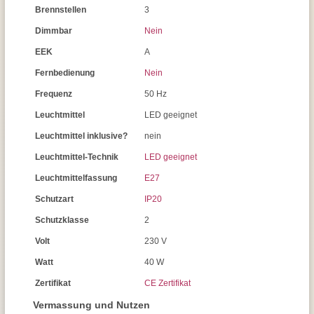
Brennstellen
3
Dimmbar
Nein
EEK
A
Fernbedienung
Nein
Frequenz
50 Hz
Leuchtmittel
LED geeignet
Leuchtmittel inklusive?
nein
Leuchtmittel-Technik
LED geeignet
Leuchtmittelfassung
E27
Schutzart
IP20
Schutzklasse
2
Volt
230 V
Watt
40 W
Zertifikat
CE Zertifikat
Vermassung und Nutzen