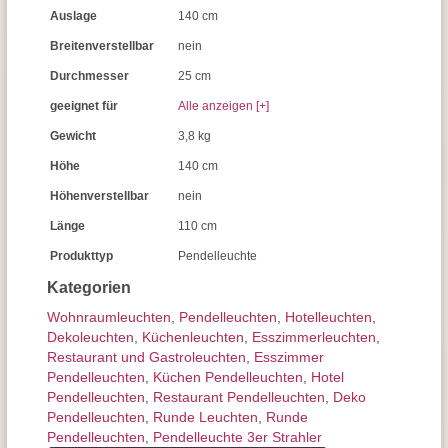
Auslage
140 cm
Breitenverstellbar
nein
Durchmesser
25 cm
geeignet für
Alle anzeigen [+]
Gewicht
3,8 kg
Höhe
140 cm
Höhenverstellbar
nein
Länge
110 cm
Produkttyp
Pendelleuchte
Kategorien
Wohnraum­leuchten
,
Pendel­leuchten
,
Hotelleuchten
,
Dekoleuchten
,
Küchenleuchten
,
Esszimmer­­leuchten
,
Restaurant und Gastroleuchten
,
Esszimmer
Pendelleuchten
,
Küchen Pendelleuchten
,
Hotel
Pendelleuchten
,
Restaurant Pendelleuchten
,
Deko
Pendelleuchten
,
Runde Leuchten
,
Runde
Pendelleuchten
,
Pendelleuchte 3er Strahler