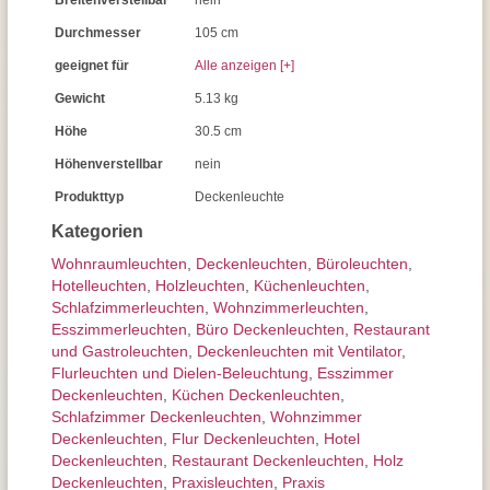
Breitenverstellbar
nein
Durchmesser
105 cm
geeignet für
Alle anzeigen [+]
Gewicht
5.13 kg
Höhe
30.5 cm
Höhenverstellbar
nein
Produkttyp
Deckenleuchte
Kategorien
Wohnraum­leuchten
,
Decken­leuchten
,
Büroleuchten
,
Hotelleuchten
,
Holzleuchten
,
Küchenleuchten
,
Schlafzimmer­leuchten
,
Wohnzimmer­leuchten
,
Esszimmer­­leuchten
,
Büro Deckenleuchten
,
Restaurant
und Gastroleuchten
,
Deckenleuchten mit Ventilator
,
Flurleuchten und Dielen-Beleuchtung
,
Esszimmer
Deckenleuchten
,
Küchen Deckenleuchten
,
Schlafzimmer Deckenleuchten
,
Wohnzimmer
Deckenleuchten
,
Flur Deckenleuchten
,
Hotel
Deckenleuchten
,
Restaurant Deckenleuchten
,
Holz
Deckenleuchten
,
Praxisleuchten
,
Praxis