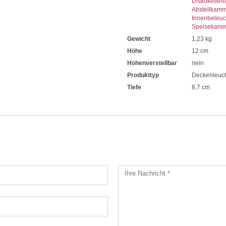
Diskokeller
Abstellkam
Innenbeleu
Speisekamm
Gewicht
1,23 kg
Höhe
12 cm
Höhenverstellbar
nein
Produkttyp
Deckenleuc
Tiefe
8,7 cm