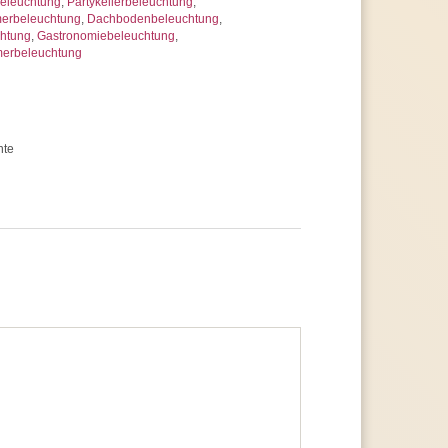
beleuchtung
,
Partykellerbeleuchtung
,
merbeleuchtung
,
Dachbodenbeleuchtung
,
chtung
,
Gastronomiebeleuchtung
,
erbeleuchtung
hte