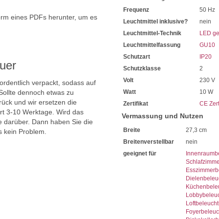
Frequenz
50 Hz
orm eines PDFs herunter, um es
Leuchtmittel inklusive?
nein
.
Leuchtmittel-Technik
LED ge
Leuchtmittelfassung
GU10
Schutzart
IP20
uer
Schutzklasse
2
Volt
230 V
 ordentlich verpackt, sodass auf
Sollte dennoch etwas zu
Watt
10 W
ück und wir ersetzen die
Zertifikat
CE Zert
ert 3-10 Werktage. Wird das
Vermassung und Nutzen
ie darüber. Dann haben Sie die
Breite
27,3 cm
s kein Problem.
Breitenverstellbar
nein
geeignet für
Innenraumb
Schlafzimme
Esszimmerb
Dielenbeleu
Küchenbele
Lobbybeleu
Loftbeleuch
Foyerbeleu