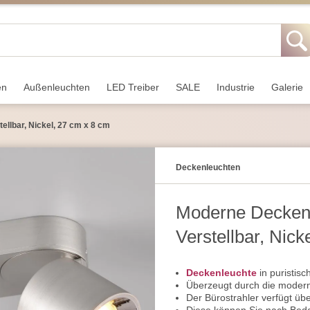
en
Außen­leuchten
LED Treiber
SALE
Industrie
Galerie
ellbar, Nickel, 27 cm x 8 cm
Decken­leuchten
Moderne Deckenle
Verstellbar, Nick
Deckenleuchte
in puristis
Überzeugt durch die modern
Der Bürostrahler verfügt üb