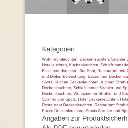
Kategorien
Wohnraum­leuchten
,
Decken­leuchten
,
Strahler 
Hotelleuchten
,
Küchenleuchten
,
Schlafzimmer­l
Esszimmer­­leuchten
,
3er Spot
,
Restaurant und 
und Dielen-Beleuchtung
,
Esszimmer Deckenleu
Spots
,
Küchen Deckenleuchten
,
Küchen Strahl
Deckenleuchten
,
Schlafzimmer Strahler und Sp
Deckenleuchten
,
Wohnzimmer Strahler und Sp
Strahler und Spots
,
Hotel Deckenleuchten
,
Hote
Restaurant Deckenleuchten
,
Restaurant Strahl
Praxis Deckenleuchten
,
Praxis Strahler und Sp
Angaben zur Produktsicherh
Als PDF herunterladen