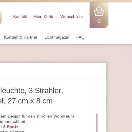
Kontakt
Mein Konto
Wunschliste
0
Kunden & Partner
Lichtmagazin
FAQ
uchte, 3 Strahler,
el, 27 cm x 8 cm
chem Design für den stilvollen Wohnraum
e Einfachheit
er
3 Spots