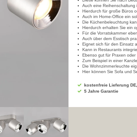
Diese können Sie nach Beda
Auch eine Reihenschaltung i
Hierdurch für große Büros o
Auch im Home-Office ein sol
Die Küchenbeleuchtung kann
Hierdurch erhalten Sie ein 
Für die Vorratskammer eben
Auch über dem Esstisch pra
Eignet sich für den Einsatz
Kann in Restaurants integri
Ebenso gut für Praxen oder
Zum Beispiel in einer Kanz
Die Wohnzimmerleuchte eign
Hier können Sie Sofa und Se
Auch den Couchtisch können
Besonders beim Lesen oder S
kostenfreie Lieferung DE
Ebenso praktische bei der 
5 Jahre Garantie
Eignet sich für Ihren Hobby
Zum Beispiel beim Fitness-
Für das Ankleidezimmer auc
Leuchten Sie die Regale opt
Spiegel
Über dem Schminktisch auc
Der Allrounder hat einen ov
Ausgerüstet mit zylindrisch