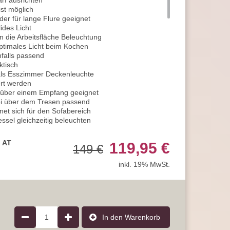
rf ausrichten
st möglich
der für lange Flure geeignet
ides Licht
 die Arbeitsfläche Beleuchtung
optimales Licht beim Kochen
falls passend
ktisch
 als Esszimmer Deckenleuchte
ert werden
 über einem Empfang geeignet
lei über dem Tresen passend
et sich für den Sofabereich
ssel gleichzeitig beleuchten
 Sie optimal hervorheben
piele spielen von Vorteil
, AT
119,95 €
149 €
Handarbeit am Abend
raum
inkl. 19% MwSt.
Training oder dem Nähen praktisch
h ein passendes Licht
imal aus und richten Sie einen Spot Richtung
h eine gute Beleuchtung
alen Baldachin
1
In den Warenkorb
en Leuchtenköpfen