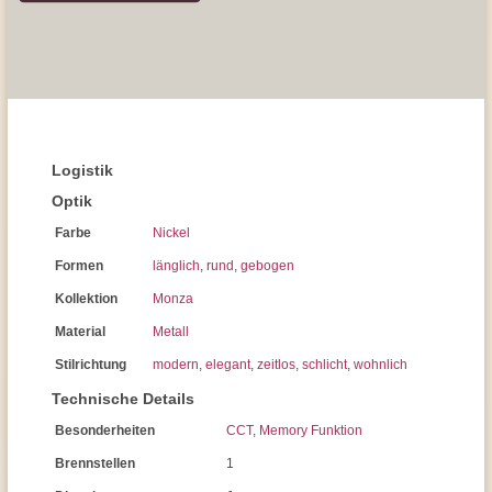
Logistik
Optik
Farbe
Nickel
Formen
länglich
,
rund
,
gebogen
Kollektion
Monza
Material
Metall
Stilrichtung
modern
,
elegant
,
zeitlos
,
schlicht
,
wohnlich
Technische Details
Besonderheiten
CCT
,
Memory Funktion
Brennstellen
1