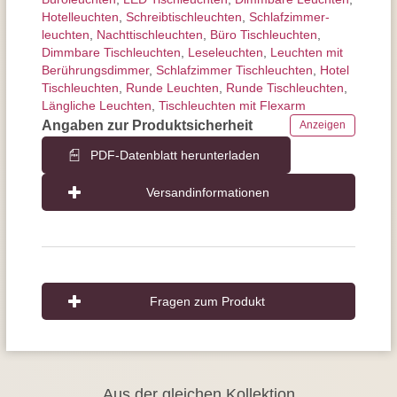
Hotelleuchten
,
Schreibtisch­leuchten
,
Schlafzimmer­
leuchten
,
Nachttisch­leuchten
,
Büro Tischleuchten
,
Dimmbare Tischleuchten
,
Leseleuchten
,
Leuchten mit
Berührungs­dimmer
,
Schlafzimmer Tischleuchten
,
Hotel
Tischleuchten
,
Runde Leuchten
,
Runde Tischleuchten
,
Längliche Leuchten
,
Tischleuchten mit Flexarm
Angaben zur Produktsicherheit
Anzeigen
PDF-Datenblatt herunterladen
Versandinformationen
Fragen zum Produkt
Aus der gleichen Kollektion