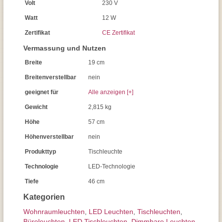
Volt
230 V
Watt
12 W
Zertifikat
CE Zertifikat
Vermassung und Nutzen
Breite
19 cm
Breitenverstellbar
nein
geeignet für
Alle anzeigen [+]
Gewicht
2,815 kg
Höhe
57 cm
Höhenverstellbar
nein
Produkttyp
Tischleuchte
Technologie
LED-Technologie
Tiefe
46 cm
Kategorien
Wohnraum­leuchten
,
LED Leuchten
,
Tisch­leuchten
,
Büroleuchten
,
LED Tischleuchten
,
Dimmbare Leuchten
,