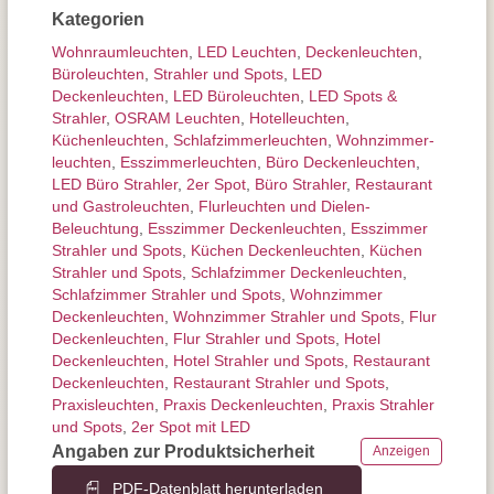
Kategorien
Wohnraum­leuchten
,
LED Leuchten
,
Decken­leuchten
,
Büroleuchten
,
Strahler und Spots
,
LED
Deckenleuchten
,
LED Büroleuchten
,
LED Spots &
Strahler
,
OSRAM Leuchten
,
Hotelleuchten
,
Küchenleuchten
,
Schlafzimmer­leuchten
,
Wohnzimmer­
leuchten
,
Esszimmer­­leuchten
,
Büro Deckenleuchten
,
LED Büro Strahler
,
2er Spot
,
Büro Strahler
,
Restaurant
und Gastroleuchten
,
Flurleuchten und Dielen-
Beleuchtung
,
Esszimmer Deckenleuchten
,
Esszimmer
Strahler und Spots
,
Küchen Deckenleuchten
,
Küchen
Strahler und Spots
,
Schlafzimmer Deckenleuchten
,
Schlafzimmer Strahler und Spots
,
Wohnzimmer
Deckenleuchten
,
Wohnzimmer Strahler und Spots
,
Flur
Deckenleuchten
,
Flur Strahler und Spots
,
Hotel
Deckenleuchten
,
Hotel Strahler und Spots
,
Restaurant
Deckenleuchten
,
Restaurant Strahler und Spots
,
Praxisleuchten
,
Praxis Deckenleuchten
,
Praxis Strahler
und Spots
,
2er Spot mit LED
Angaben zur Produktsicherheit
Anzeigen
PDF-Datenblatt herunterladen