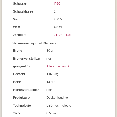
Schutzart
IP20
Schutzklasse
1
Volt
230 V
Watt
4,3 W
Zertifikat
CE Zertifikat
Vermassung und Nutzen
Breite
30 cm
Breitenverstellbar
nein
geeignet für
Alle anzeigen [+]
Gewicht
1,025 kg
Höhe
14 cm
Höhenverstellbar
nein
Produkttyp
Deckenleuchte
Technologie
LED-Technologie
Tiefe
8,5 cm