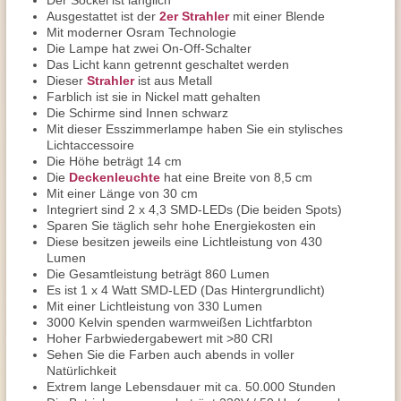
Der Sockel ist länglich
Ausgestattet ist der
2er Strahler
mit einer Blende
Mit moderner Osram Technologie
Die Lampe hat zwei On-Off-Schalter
Das Licht kann getrennt geschaltet werden
Dieser
Strahler
ist aus Metall
Farblich ist sie in Nickel matt gehalten
Die Schirme sind Innen schwarz
Mit dieser Esszimmerlampe haben Sie ein stylisches
Lichtaccessoire
Die Höhe beträgt 14 cm
Die
Deckenleuchte
hat eine Breite von 8,5 cm
Mit einer Länge von 30 cm
Integriert sind 2 x 4,3 SMD-LEDs (Die beiden Spots)
Sparen Sie täglich sehr hohe Energiekosten ein
Diese besitzen jeweils eine Lichtleistung von 430
Lumen
Die Gesamtleistung beträgt 860 Lumen
Es ist 1 x 4 Watt SMD-LED (Das Hintergrundlicht)
Mit einer Lichtleistung von 330 Lumen
3000 Kelvin spenden warmweißen Lichtfarbton
Hoher Farbwiedergabewert mit >80 CRI
Sehen Sie die Farben auch abends in voller
Natürlichkeit
Extrem lange Lebensdauer mit ca. 50.000 Stunden