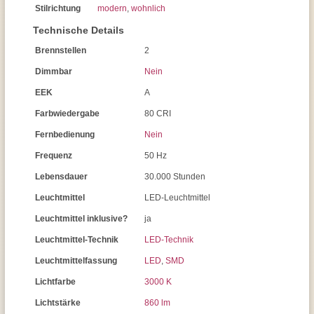
Stilrichtung
modern
,
wohnlich
Technische Details
Brennstellen
2
Dimmbar
Nein
EEK
A
Farbwiedergabe
80 CRI
Fernbedienung
Nein
Frequenz
50 Hz
Lebensdauer
30.000 Stunden
Leuchtmittel
LED-Leuchtmittel
Leuchtmittel inklusive?
ja
Leuchtmittel-Technik
LED-Technik
Leuchtmittelfassung
LED
,
SMD
Lichtfarbe
3000 K
Lichtstärke
860 lm