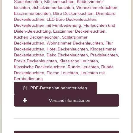
Studioleuchten
,
Küchenleuchten
,
Kinderzimmer­
leuchten
,
Schlafzimmer­leuchten
,
Wohnzimmer­leuchten
,
Esszimmer­­leuchten
,
Büro Deckenleuchten
,
Dimmbare
Deckenleuchten
,
LED Büro Deckenleuchten
,
Deckenleuchten mit Fernbedienung
,
Flurleuchten und
Dielen-Beleuchtung
,
Esszimmer Deckenleuchten
,
Küchen Deckenleuchten
,
Schlafzimmer
Deckenleuchten
,
Wohnzimmer Deckenleuchten
,
Flur
Deckenleuchten
,
Hotel Deckenleuchten
,
Kinderzimmer
Deckenleuchten
,
Deko Deckenleuchten
,
Praxisleuchten
,
Praxis Deckenleuchten
,
Klassische Leuchten
,
Klassische Deckenleuchten
,
Runde Leuchten
,
Runde
Deckenleuchten
,
Flache Leuchten
,
Leuchten mit
Fernbedienung
PDF-Datenblatt herunterladen
Versandinformationen