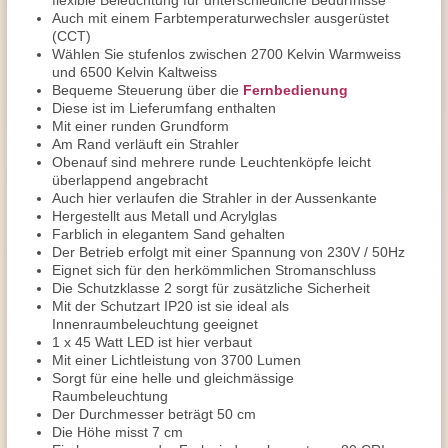
flexible Beleuchtung für unterschiedliche Bedürfnisse
Auch mit einem Farbtemperaturwechsler ausgerüstet
(CCT)
Wählen Sie stufenlos zwischen 2700 Kelvin Warmweiss
und 6500 Kelvin Kaltweiss
Bequeme Steuerung über die
Fernbedienung
Diese ist im Lieferumfang enthalten
Mit einer runden Grundform
Am Rand verläuft ein Strahler
Obenauf sind mehrere runde Leuchtenköpfe leicht
überlappend angebracht
Auch hier verlaufen die Strahler in der Aussenkante
Hergestellt aus Metall und Acrylglas
Farblich in elegantem Sand gehalten
Der Betrieb erfolgt mit einer Spannung von 230V / 50Hz
Eignet sich für den herkömmlichen Stromanschluss
Die Schutzklasse 2 sorgt für zusätzliche Sicherheit
Mit der Schutzart IP20 ist sie ideal als
Innenraumbeleuchtung geeignet
1 x 45 Watt LED ist hier verbaut
Mit einer Lichtleistung von 3700 Lumen
Sorgt für eine helle und gleichmässige
Raumbeleuchtung
Der Durchmesser beträgt 50 cm
Die Höhe misst 7 cm