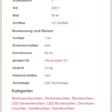
Schutzklasse
2
Volt
230 V
Watt
45 W
Zertifikat
CE Zertifikat
Vermassung und Nutzen
Auslage
7 cm
Breitenverstellbar
nein
Durchmesser
50 cm
geeignet für
Alle anzeigen [+]
Gewicht
3,5 kg
Höhenverstellbar
nein
Technologie
LED-Technologie
Kategorien
Wohnraum­leuchten
,
Decken­leuchten
,
Büroleuchten
,
LED Deckenleuchten
,
LED Büroleuchten
,
Dimmbare
Leuchten
,
Hotelleuchten
,
Dekoleuchten
,