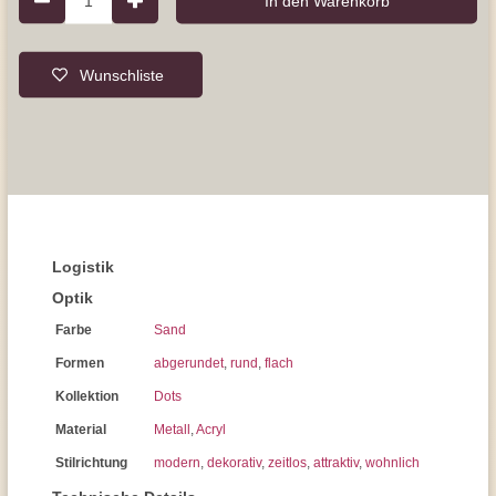
1
In den Warenkorb
Wunschliste
Logistik
Optik
Farbe
Sand
Formen
abgerundet
,
rund
,
flach
Kollektion
Dots
Material
Metall
,
Acryl
Stilrichtung
modern
,
dekorativ
,
zeitlos
,
attraktiv
,
wohnlich