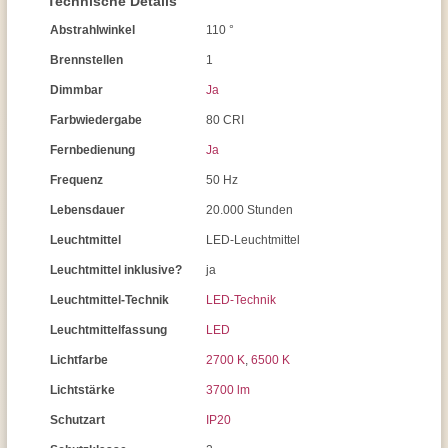
Technische Details
Abstrahlwinkel
110 °
Brennstellen
1
Dimmbar
Ja
Farbwiedergabe
80 CRI
Fernbedienung
Ja
Frequenz
50 Hz
Lebensdauer
20.000 Stunden
Leuchtmittel
LED-Leuchtmittel
Leuchtmittel inklusive?
ja
Leuchtmittel-Technik
LED-Technik
Leuchtmittelfassung
LED
Lichtfarbe
2700 K
,
6500 K
Lichtstärke
3700 lm
Schutzart
IP20