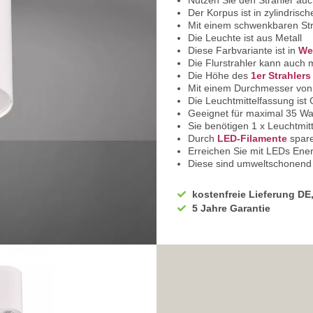
Nutzen Sie den Strahler au
Der Korpus ist in zylindrisc
Mit einem schwenkbaren Str
Die Leuchte ist aus Metall
Diese Farbvariante ist in
We
Die Flurstrahler kann auch
Die Höhe des
1er Strahlers
Mit einem Durchmesser von
Die Leuchtmittelfassung ist
Geeignet für maximal 35 Wa
Sie benötigen 1 x Leuchtmitt
Durch
LED-Filamente
spare
Erreichen Sie mit LEDs Ener
Diese sind umweltschonend u
Die Betriebsspannung beträ
Die Schutzklasse der
weiße
kostenfreie Lieferung DE
IP Klassifikation ist IP20 u
5 Jahre Garantie
Einfache Deckenmontage - S
Sie haben bei uns 5 Jahre G
Bei Fragen, kontaktieren Si
Erkundigen Sie sich bei höh
Wir freuen uns auf Ihre Anf