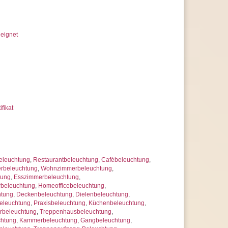
eignet
ifikat
eleuchtung
,
Restaurantbeleuchtung
,
Cafébeleuchtung
,
rbeleuchtung
,
Wohnzimmerbeleuchtung
,
tung
,
Esszimmerbeleuchtung
,
rbeleuchtung
,
Homeofficebeleuchtung
,
htung
,
Deckenbeleuchtung
,
Dielenbeleuchtung
,
leuchtung
,
Praxisbeleuchtung
,
Küchenbeleuchtung
,
rbeleuchtung
,
Treppenhausbeleuchtung
,
chtung
,
Kammerbeleuchtung
,
Gangbeleuchtung
,