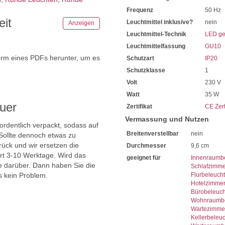
Frequenz
50 Hz
eit
Leuchtmittel inklusive?
nein
Anzeigen
Leuchtmittel-Technik
LED ge
Leuchtmittelfassung
GU10
orm eines PDFs herunter, um es
Schutzart
IP20
.
Schutzklasse
1
Volt
230 V
Watt
35 W
uer
Zertifikat
CE Zert
Vermassung und Nutzen
 ordentlich verpackt, sodass auf
Breitenverstellbar
nein
Sollte dennoch etwas zu
ück und wir ersetzen die
Durchmesser
9,6 cm
ert 3-10 Werktage. Wird das
geeignet für
Innenraumb
ie darüber. Dann haben Sie die
Schlafzimme
s kein Problem.
Flurbeleuch
Hotelzimme
Bürobeleuc
Wohnraumbe
Wartezimme
Kellerbeleu