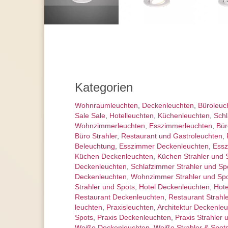
Kategorien
Wohnraum­leuchten
,
Decken­leuchten
,
Büroleuc
Sale Sale
,
Hotelleuchten
,
Küchenleuchten
,
Schl
Wohnzimmer­leuchten
,
Esszimmer­­leuchten
,
Bür
Büro Strahler
,
Restaurant und Gastroleuchten
,
Beleuchtung
,
Esszimmer Deckenleuchten
,
Essz
Küchen Deckenleuchten
,
Küchen Strahler und 
Deckenleuchten
,
Schlafzimmer Strahler und Sp
Deckenleuchten
,
Wohnzimmer Strahler und Sp
Strahler und Spots
,
Hotel Deckenleuchten
,
Hote
Restaurant Deckenleuchten
,
Restaurant Strahl
leuchten
,
Praxisleuchten
,
Architektur Deckenle
Spots
,
Praxis Deckenleuchten
,
Praxis Strahler 
Weiße Deckenleuchten
,
Weiße Strahler & Spot