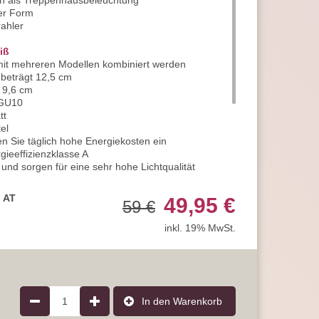
ch als Treppenhausbeleuchtung
her Form
ahler
iß
 mit mehreren Modellen kombiniert werden
beträgt 12,5 cm
 9,6 cm
 GU10
tt
el
n Sie täglich hohe Energiekosten ein
gieeffizienzklasse A
nd sorgen für eine sehr hohe Lichtqualität
gt 230V / 50 Hz (normaler Stromanschluss)
 Deckenleuchte
ist 1
, AT
49,95 €
59 €
nd damit ideal für die Innenbeleuchtung geeignet
iehe Variantenbilder
inkl. 19% MwSt.
arantie, statt der handelsüblichen 2 Jahre
e uns sehr gerne und jederzeit
erer Artikelanzahl nach Mengenrabatten
ragen
1
In den Warenkorb