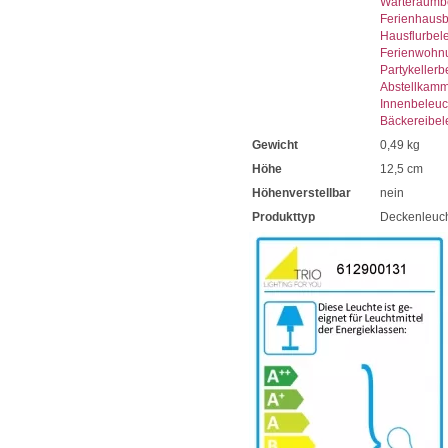
Warteraumb
Ferienhaus
Hausflurbel
Ferienwohn
Partykeller
Abstellkam
Innenbeleu
Bäckereibel
Gewicht
0,49 kg
Höhe
12,5 cm
Höhenverstellbar
nein
Produkttyp
Deckenleuc