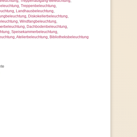
eleuchtung
,
Treppenaufgang-Beleuchtung
,
beleuchtung
,
Treppenbeleuchtung
,
euchtung
,
Landhausbeleuchtung
,
ungbeleuchtung
,
Diskokellerbeleuchtung
,
beleuchtung
,
Windfangbeleuchtung
,
merbeleuchtung
,
Dachbodenbeleuchtung
,
chtung
,
Speisekammerbeleuchtung
,
euchtung
,
Atelierbeleuchtung
,
Bibliotheksbeleuchtung
hte