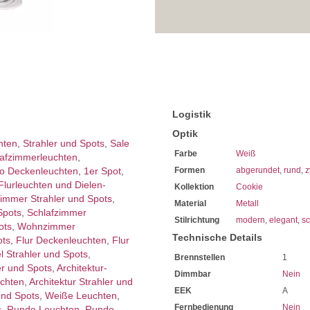
Logistik
Optik
hten
,
Strahler und Spots
,
Sale
Farbe
Weiß
afzimmer­leuchten
,
o Deckenleuchten
,
1er Spot
,
Formen
abgerundet
,
rund
,
z
Flurleuchten und Dielen-
Kollektion
Cookie
immer Strahler und Spots
,
Material
Metall
Spots
,
Schlafzimmer
Stilrichtung
modern
,
elegant
,
sc
ots
,
Wohnzimmer
Technische Details
ots
,
Flur Deckenleuchten
,
Flur
l Strahler und Spots
,
Brennstellen
1
er und Spots
,
Architektur­
Dimmbar
Nein
uchten
,
Architektur Strahler und
EEK
A
und Spots
,
Weiße Leuchten
,
Fernbedienung
Nein
s
,
Runde Leuchten
,
Runde