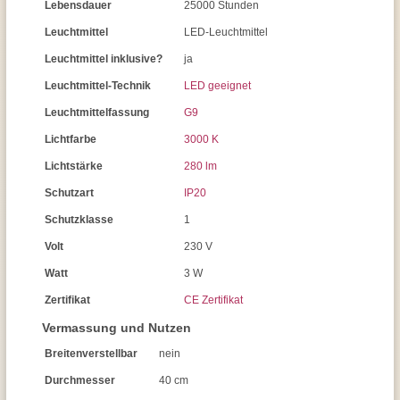
Lebensdauer
25000 Stunden
Leuchtmittel
LED-Leuchtmittel
Leuchtmittel inklusive?
ja
Leuchtmittel-Technik
LED geeignet
Leuchtmittelfassung
G9
Lichtfarbe
3000 K
Lichtstärke
280 lm
Schutzart
IP20
Schutzklasse
1
Volt
230 V
Watt
3 W
Zertifikat
CE Zertifikat
Vermassung und Nutzen
Breitenverstellbar
nein
Durchmesser
40 cm