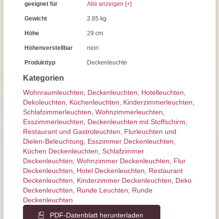
geeignet für
Alle anzeigen [+]
Gewicht
2.85 kg
Höhe
29 cm
Höhenverstellbar
nein
Produkttyp
Deckenleuchte
Kategorien
Wohnraum­leuchten
,
Decken­leuchten
,
Hotelleuchten
,
Dekoleuchten
,
Küchenleuchten
,
Kinderzimmer­leuchten
,
Schlafzimmer­leuchten
,
Wohnzimmer­leuchten
,
Esszimmer­­leuchten
,
Deckenleuchten mit Stoffschirm
,
Restaurant und Gastroleuchten
,
Flurleuchten und
Dielen-Beleuchtung
,
Esszimmer Deckenleuchten
,
Küchen Deckenleuchten
,
Schlafzimmer
Deckenleuchten
,
Wohnzimmer Deckenleuchten
,
Flur
Deckenleuchten
,
Hotel Deckenleuchten
,
Restaurant
Deckenleuchten
,
Kinderzimmer Deckenleuchten
,
Deko
Deckenleuchten
,
Runde Leuchten
,
Runde
Deckenleuchten
PDF-Datenblatt herunterladen