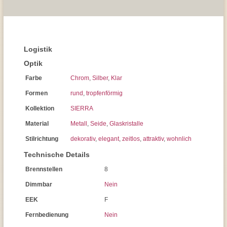
Logistik
Optik
Farbe
Chrom
,
Silber
,
Klar
Formen
rund
,
tropfenförmig
Kollektion
SIERRA
Material
Metall
,
Seide
,
Glaskristalle
Stilrichtung
dekorativ
,
elegant
,
zeitlos
,
attraktiv
,
wohnlich
Technische Details
Brennstellen
8
Dimmbar
Nein
EEK
F
Fernbedienung
Nein