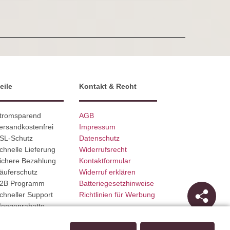
eile
Kontakt & Recht
Stromsparend
AGB
ersandkostenfrei
Impressum
SSL-Schutz
Datenschutz
chnelle Lieferung
Widerrufsrecht
ichere Bezahlung
Kontaktformular
äuferschutz
Widerruf erklären
B2B Programm
Batteriegesetzhinweise
chneller Support
Richtlinien für Werbung
Mengenrabatte