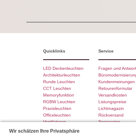
Quicklinks
Service
LED Deckenleuchten
Fragen und Antwor
Architekturleuchten
Büromodernisierun
Runde Leuchten
Kundenmeinungen
CCT Leuchten
Retourenformular
Memoryfunktion
Versandkosten
RGBW Leuchten
Listungspreise
Praxisleuchten
Lichtmagazin
Officeleuchten
Rückversand
Ventilatoren
Sponsoring
SCHÖNER WOHNEN
Garantie
Wir schätzen Ihre Privatsphäre