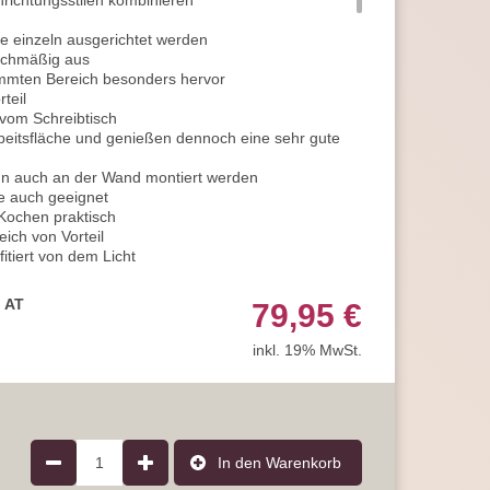
inrichtungsstilen kombinieren
 einzeln ausgerichtet werden
ichmäßig aus
mmten Bereich besonders hervor
teil
 vom Schreibtisch
beitsfläche und genießen dennoch eine sehr gute
n auch an der Wand montiert werden
e auch geeignet
Kochen praktisch
ich von Vorteil
tiert von dem Licht
ls geeignet
as Schlafzimmer an
, AT
79,95 €
es Licht
ng genauso passend
inkl. 19% MwSt.
als Wohnzimmer Wandleuchte verwendet werden
l bei der Handarbeit, ideal
tisch das richtige Licht
och erhöhen?
LED Leuchtmittel mit integriertem Switch Dimmer
1
In den Warenkorb
 3 Helligkeitsstufen