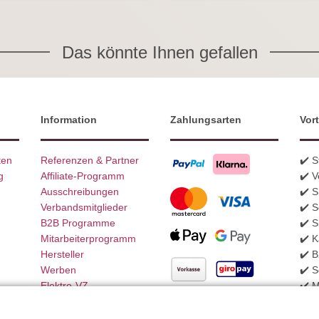
Das könnte Ihnen gefallen
Information
Zahlungsarten
Vort
ten
Referenzen & Partner
✔️ 
g
Affiliate-Programm
✔️ V
Ausschreibungen
✔️ 
Verbandsmitglieder
✔️ S
B2B Programme
✔️ S
Mitarbeiterprogramm
✔️ K
Hersteller
✔️ 
Werben
✔️ S
Elektro-VZ
✔️ 
Weitere Zahlungsarten