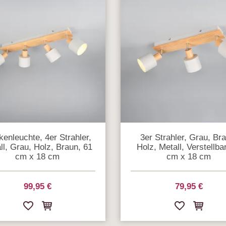
enleuchte, 4er Strahler,
3er Strahler, Grau, Br
ll, Grau, Holz, Braun, 61
Holz, Metall, Verstellba
cm x 18 cm
cm x 18 cm
99,95 €
79,95 €