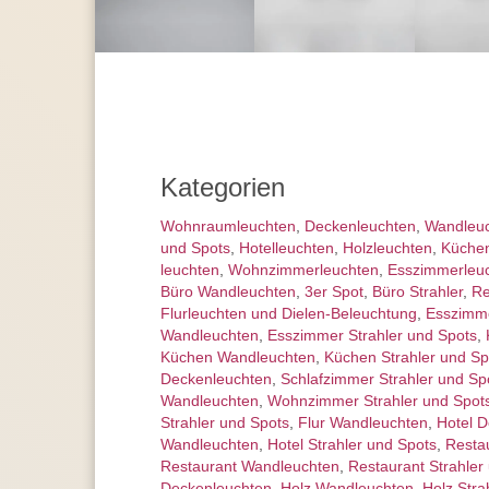
Kategorien
Wohnraum­leuchten
,
Decken­leuchten
,
Wand­leu
und Spots
,
Hotelleuchten
,
Holzleuchten
,
Küchen
leuchten
,
Wohnzimmer­leuchten
,
Esszimmer­­leu
Büro Wandleuchten
,
3er Spot
,
Büro Strahler
,
Re
Flurleuchten und Dielen-Beleuchtung
,
Esszimm
Wandleuchten
,
Esszimmer Strahler und Spots
,
Küchen Wandleuchten
,
Küchen Strahler und Sp
Deckenleuchten
,
Schlafzimmer Strahler und Sp
Wandleuchten
,
Wohnzimmer Strahler und Spot
Strahler und Spots
,
Flur Wandleuchten
,
Hotel 
Wandleuchten
,
Hotel Strahler und Spots
,
Resta
Restaurant Wandleuchten
,
Restaurant Strahler
Deckenleuchten
,
Holz Wandleuchten
,
Holz Stra