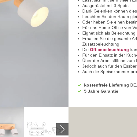
Lässt sich mit sehr vielen E
Ausgerüstet mit 3 Spots
Dank Gelenken können diese
Leuchten Sie den Raum gle
Oder heben Sie einen besti
Für das Home-Office von Vor
Eignet sich als Beleuchtung
Erhalten Sie die gesamte Ar
Zusatzbeleuchtung
Die
Officebeleuchtung
kan
Für den Einsatz in der Küch
Über der Arbeitsfläche zum 
Jedoch auch für den Essbere
Auch die Speisekammer profi
Als Flurbeleuchtung ebenfal
Bietet sich außerdem für d
kostenfreie Lieferung DE
Über dem Bett ein praktisch
5 Jahre Garantie
Als Gästezimmerbeleuchtu
Der Allrounder kann auch 
Neben dem Sofa, zum Beispie
Spendet auch über dem Couch
Sie möchten den Komfort n
Dann sind energiesparende 
passend
Wählen Sie dadurch zwischen