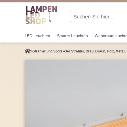
LED Leuchten
Smarte Leuchten
Wohnraum­leucht
Strahler und Spots
3er Strahler, Grau, Braun, Holz, Metall