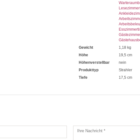
Warteraumb
Lesezimmer
Ankleidezi
Arbeitszimm
Arbeitsbele
Esszimmerti
Gästezimme
Gästehausb
Gewicht
1,18 kg
Höhe
19,5 cm
Höhenverstellbar
nein
Produkttyp
Strahler
Tiefe
17,5 cm