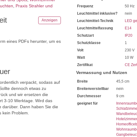
Für den Gebrauch in Innen
euchten
,
Praxis Strahler und
Frequenz
50 Hz
45,5 cm misst die Breite
Mit einer Tiefe von 17,5 cm
Leuchtmittel inklusive?
nein
Ausladung ab Decke von 19
eit
Anzeigen
Leuchtmittel-Technik
LED ge
Der Durchmesser beträgt 9
Leuchtmittelfassung
E14
Integriert ist hier die E14 L
Für eine Leistung von jewei
Schutzart
IP20
Sie benötigen für den Lichtb
orm eines PDFs herunter, um es
Schutzklasse
1
Wir empfehlen Ihnen den Ei
.
Volt
230 V
Sehr hohe Energiekosten kö
Bei uns im Sortiment finde
Watt
10 W
Diese sind von enorm lange
Zertifikat
CE Zert
Mit LED-Technik erreichen S
uer
Vermassung und Nutzen
Sie haben bei uns 5 Jahre Ga
Bei Fragen, kontaktieren Sie
Breite
45,5 cm
 ordentlich verpackt, sodass auf
Erkundigen Sie sich bei höh
Sollte dennoch etwas zu
Breitenverstellbar
nein
Wir freuen uns auf Ihre Anf
ück und wir ersetzen die
Durchmesser
9 cm
ert 3-10 Werktage. Wird das
geeignet für
Innenraumb
ie darüber. Dann haben Sie die
Schlafzimme
s kein Problem.
Wandbeleuc
Hotelzimme
Homeoffice
Wohnraumbe
Gangbeleuc